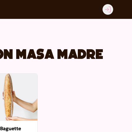
Login
on masa madre
 Baguette