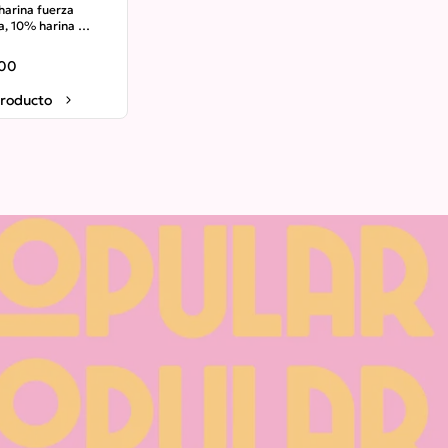
arina fuerza 
a, 10% harina 
ral orgánica, masa 
 y sal.
800
producto