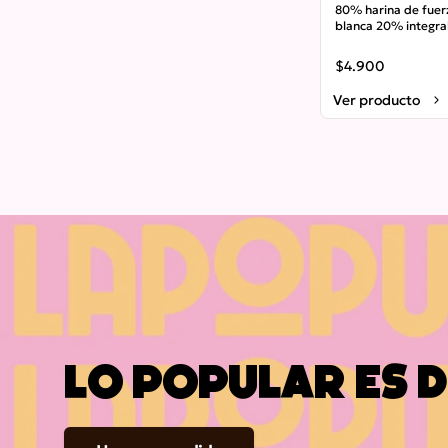
Hogaza
80% harina de fuerz
blanca 20% integral
orgánica. Mix de lina
chía, sésamo negro,
$4.900
madre y sal.
Ver producto
Lo
popular
es
d