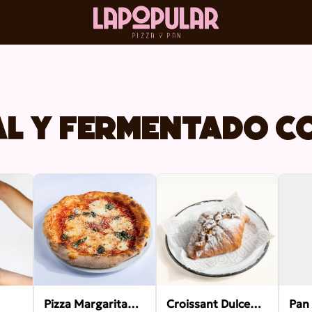
al y fermentado c
Pizza Margarita
Croissant Dulce
Pan