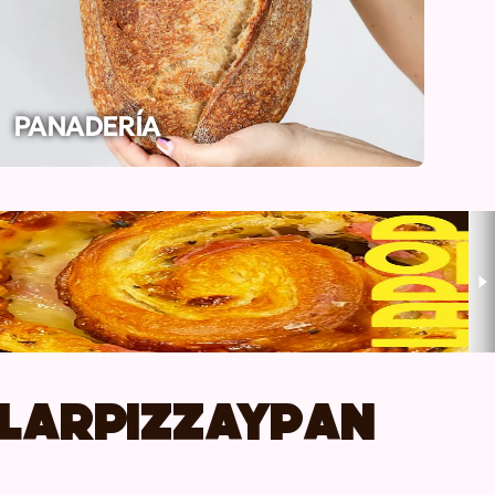
PANADERÍA
ularpizzaypan