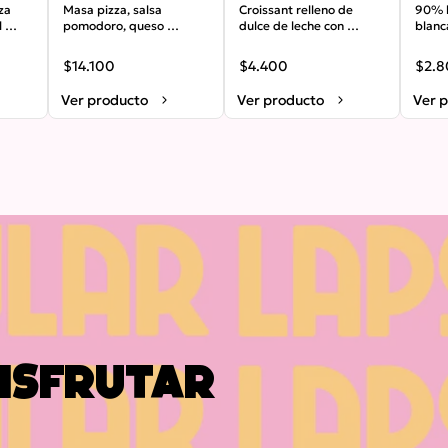
a 
Fior Di Latte
Masa pizza, salsa 
de Leche
Croissant relleno de 
90% h
 
pomodoro, queso 
dulce de leche con 
blanc
za, 
mozzarella fior di latte, 
nueces tostadas.
integ
 masa 
albahaca, aceite de oliva, 
madre
$14.100
$4.400
$2.
ajo, queso pecorino.
Ver producto
Ver producto
Ver 
isfrutar