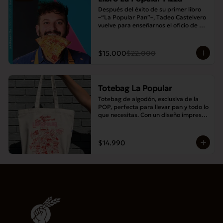
Después del éxito de su primer libro 
–“La Popular Pan”–, Tadeo Castelvero 
vuelve para enseñarnos el oficio de 
preparar tus propias masas en casa, y 
así compartir las mejores pizzas en 
familia.
$15.000
$22.000
Totebag La Popular
Totebag de algodón, exclusiva de la 
POP, perfecta para llevar pan y todo lo 
que necesitas. Con un diseño impreso 
único y moderno, es resistente, 
espaciosa y ideal para el uso diario.
$14.990