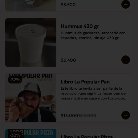
$5.500
Hummus 430 gr
Hummus de garbanzo, sazonado con 
especias,  comino,  sin ajo. 430 gr
$6.400
-
32
%
Libro La Popular Pan
Este libro te invita a ser parte de la 
revolución que significa hacer pan de 
masa madre en casa y con tus propias 
manos.
$15.000
$22.000
-
32
%
Libro La Popular Pizza