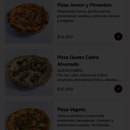
Pizza Jamon y Pimenton
Mozzarella fresca, jamón pierna, 
pimentones asados, aceitunas verdes 
y orégano
$15.500
Pizza Queso Cabra
Ahumado
QUESO CABRA

Fior de Latte, Queso de Cabra 
ahumado, Berenjenas fritas, albahaca , 
Orégano
$15.500
Pizza Vegeta
Salsa pomodoro, mozzarella 
madurada, berenjenas, champis y 
pimentones asados. Terminada 
con pesto de la casa.