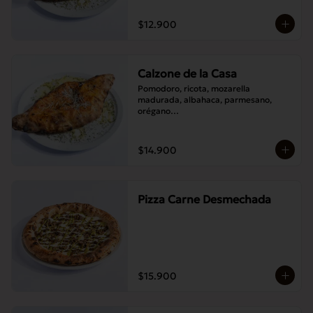
$12.900
Calzone de la Casa
Pomodoro, ricota, mozarella 
madurada, albahaca, parmesano, 
orégano

Elije un acompañamiento: Salame 
italiano, Jamón Pierna, Tocino, 
Champignones asados,

$14.900
Berenjenas asadas.
Pizza Carne Desmechada
$15.900