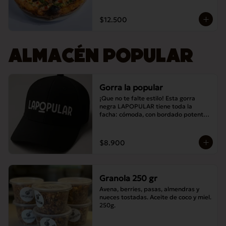
$12.500
ALMACÉN POPULAR
Gorra la popular
¡Que no te falte estilo! Esta gorra 
negra LAPOPULAR tiene toda la 
facha: cómoda, con bordado potente y 
lista para destacar en cualquier lugar. 
¿Te la vas a perder? 😎🧢
$8.900
Granola 250 gr
Avena, berries, pasas, almendras y 
nueces tostadas. Aceite de coco y miel. 
250g.