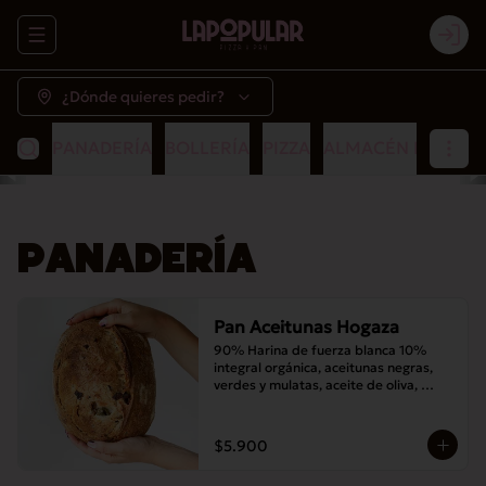
Abrir menu de navegación
Logi
¿Dónde quieres pedir?
PANADERÍA
BOLLERÍA
PIZZA
ALMACÉN POPULA
PANADERÍA
Pan Aceitunas Hogaza
90% Harina de fuerza blanca 10% 
integral orgánica, aceitunas negras, 
verdes y mulatas, aceite de oliva, 
romero, masa madre y sal
$5.900