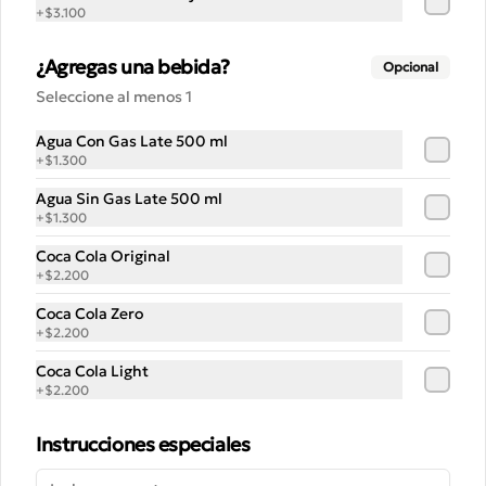
+
$3.100
¿Agregas una bebida?
Opcional
Seleccione al menos 1
Conócenos
Agua Con Gas Late 500 ml
Despacho
+
$1.300
Blog
Agua Sin Gas Late 500 ml
Noticias
+
$1.300
Términos y condiciones
Coca Cola Original
+
$2.200
Política de privacidad
Coca Cola Zero
Redes sociales
+
$2.200
Coca Cola Light
Instagram
+
$2.200
Facebook
Instrucciones especiales
Mi cuenta