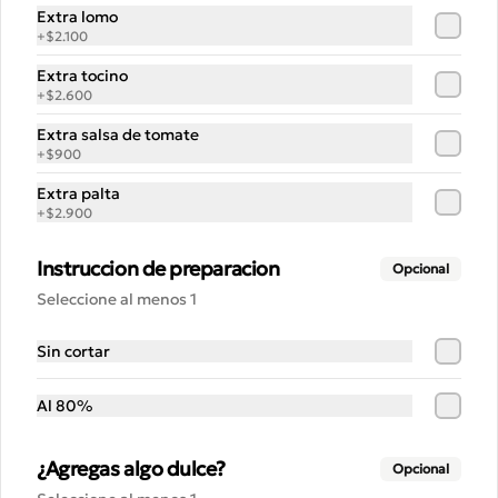
Extra lomo
+
$2.100
$12.500
Extra tocino
+
$2.600
ALMACÉN POPULAR
Extra salsa de tomate
+
$900
Gorra la popular
Extra palta
+
$2.900
¡Que no te falte estilo! Esta gorra 
negra LAPOPULAR tiene toda la 
facha: cómoda, con bordado potente y 
Instruccion de preparacion
Opcional
lista para destacar en cualquier lugar. 
¿Te la vas a perder? 😎🧢
Seleccione al menos 1
$8.900
Sin cortar
Granola 250 gr
Al 80%
Avena, berries, pasas, almendras y 
nueces tostadas. Aceite de coco y miel. 
250g.
¿Agregas algo dulce?
Opcional