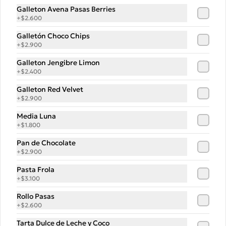
Galleton Avena Pasas Berries
Después del éxito de su primer libro 
–“La Popular Pan”–, Tadeo Castelvero 
+
$2.600
vuelve para enseñarnos el oficio de 
preparar tus propias masas en casa, y 
Galletón Choco Chips
así compartir las mejores pizzas en 
+
$2.900
familia.
$15.000
$22.000
Galleton Jengibre Limon
+
$2.400
Totebag La Popular
Galleton Red Velvet
+
$2.900
Totebag de algodón, exclusiva de la 
POP, perfecta para llevar pan y todo lo 
Media Luna
que necesitas. Con un diseño impreso 
único y moderno, es resistente, 
+
$1.800
espaciosa y ideal para el uso diario.
Pan de Chocolate
$14.990
+
$2.900
Pasta Frola
+
$3.100
Rollo Pasas
+
$2.600
Tarta Dulce de Leche y Coco