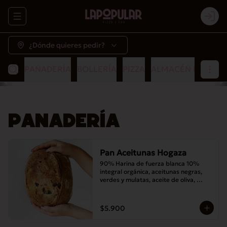
Abrir menu de navegación
Logi
¿Dónde quieres pedir?
PANADERÍA
BOLLERÍA
PIZZA
ALMACÉN POPULA
PANADERÍA
Pan Aceitunas Hogaza
90% Harina de fuerza blanca 10% 
integral orgánica, aceitunas negras, 
verdes y mulatas, aceite de oliva, 
romero, masa madre y sal
$5.900