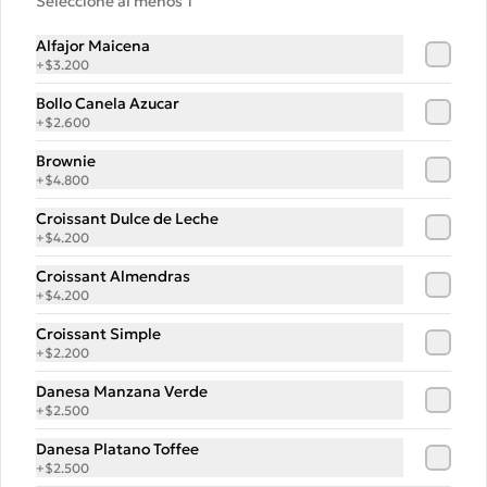
Seleccione al menos 1
$5.500
Alfajor Maicena
+
$3.200
Hummus 430 gr
Bollo Canela Azucar
Hummus de garbanzo, sazonado con 
+
$2.600
especias,  comino,  sin ajo. 430 gr
Brownie
+
$4.800
$6.400
Croissant Dulce de Leche
+
$4.200
Croissant Almendras
-
32
%
Libro La Popular Pan
+
$4.200
Este libro te invita a ser parte de la 
revolución que significa hacer pan de 
Croissant Simple
masa madre en casa y con tus propias 
+
$2.200
manos.
Danesa Manzana Verde
$15.000
$22.000
+
$2.500
Danesa Platano Toffee
+
$2.500
-
32
%
Libro La Popular Pizza