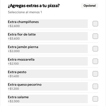
Pizza Jamon y Pimenton
¿Agregas extras a tu pizza?
Opcional
Mozzarella fresca, jamón pierna, 
Seleccione al menos 1
pimentones asados, aceitunas verdes 
y orégano
Extra champiñones
+
$2.600
$15.500
Extra fior de latte
+
$3.600
Pizza Queso Cabra
Extra jamón pierna
+
$2.000
Ahumado
QUESO CABRA

Extra mozzarella
Fior de Latte, Queso de Cabra 
+
$2.100
ahumado, Berenjenas fritas, albahaca , 
Orégano
Extra pesto
$15.500
+
$1.400
Extra queso pecorino
+
$1.200
Pizza Vegeta
Salsa pomodoro, mozzarella 
Extra salame
madurada, berenjenas, champis y 
+
$2.300
pimentones asados. Terminada 
con pesto de la casa.