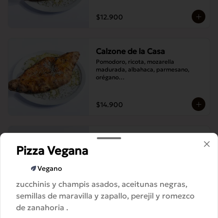
$12.900
Calzone de la Casa
Pomodoro, ricota, mozarella 
madurada, albahaca, parmesano, 
orégano

Elije un acompañamiento: Salame 
italiano, Jamón Pierna, Tocino, 
Champignones asados,

$14.900
Berenjenas asadas.
Pizza Carne Desmechada
Pizza Vegana
Vegano
zucchinis y champis asados, aceitunas negras,
$15.900
semillas de maravilla y zapallo, perejil y romezco
de zanahoria .