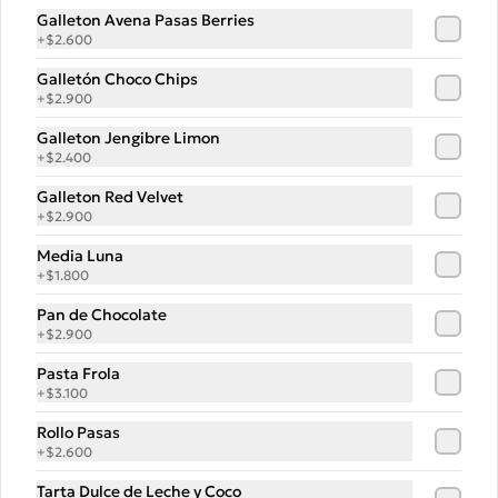
Galleton Avena Pasas Berries
Después del éxito de su primer libro 
–“La Popular Pan”–, Tadeo Castelvero 
+
$2.600
vuelve para enseñarnos el oficio de 
preparar tus propias masas en casa, y 
Galletón Choco Chips
así compartir las mejores pizzas en 
+
$2.900
familia.
$15.000
$22.000
Galleton Jengibre Limon
+
$2.400
Totebag La Popular
Galleton Red Velvet
+
$2.900
Totebag de algodón, exclusiva de la 
POP, perfecta para llevar pan y todo lo 
Media Luna
que necesitas. Con un diseño impreso 
único y moderno, es resistente, 
+
$1.800
espaciosa y ideal para el uso diario.
Pan de Chocolate
$14.990
+
$2.900
Pasta Frola
+
$3.100
Rollo Pasas
+
$2.600
Tarta Dulce de Leche y Coco