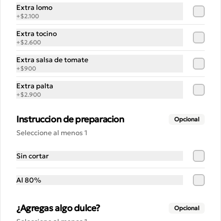
Extra lomo
+
$2.100
$12.500
Extra tocino
+
$2.600
ALMACÉN POPULAR
Extra salsa de tomate
+
$900
Gorra la popular
Extra palta
+
$2.900
¡Que no te falte estilo! Esta gorra 
negra LAPOPULAR tiene toda la 
facha: cómoda, con bordado potente y 
Instruccion de preparacion
Opcional
lista para destacar en cualquier lugar. 
¿Te la vas a perder? 😎🧢
Seleccione al menos 1
$8.900
Sin cortar
Granola 250 gr
Al 80%
Avena, berries, pasas, almendras y 
nueces tostadas. Aceite de coco y miel. 
250g.
¿Agregas algo dulce?
Opcional