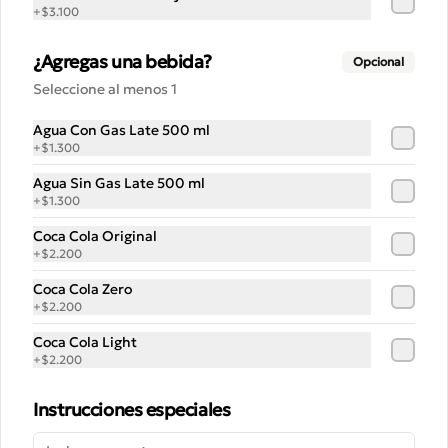
+
$3.100
¿Agregas una bebida?
Opcional
Seleccione al menos 1
Conócenos
Agua Con Gas Late 500 ml
Despacho
+
$1.300
Blog
Agua Sin Gas Late 500 ml
Noticias
+
$1.300
Términos y condiciones
Coca Cola Original
+
$2.200
Política de privacidad
Coca Cola Zero
Redes sociales
+
$2.200
Coca Cola Light
Instagram
+
$2.200
Facebook
Instrucciones especiales
Mi cuenta