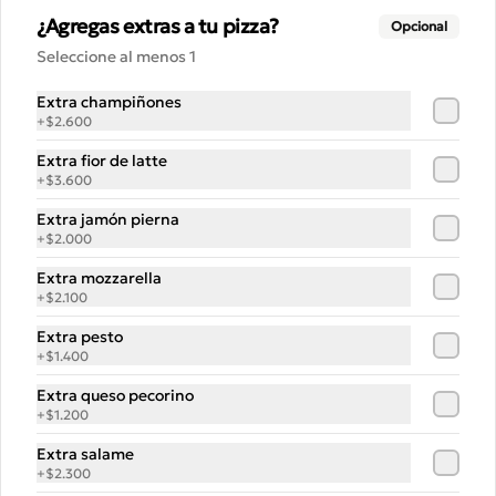
Pizza Jamon y Pimenton
¿Agregas extras a tu pizza?
Opcional
Mozzarella fresca, jamón pierna, 
Seleccione al menos 1
pimentones asados, aceitunas verdes 
y orégano
Extra champiñones
+
$2.600
$15.500
Extra fior de latte
+
$3.600
Pizza Queso Cabra
Extra jamón pierna
+
$2.000
Ahumado
QUESO CABRA

Extra mozzarella
Fior de Latte, Queso de Cabra 
+
$2.100
ahumado, Berenjenas fritas, albahaca , 
Orégano
Extra pesto
$15.500
+
$1.400
Extra queso pecorino
+
$1.200
Pizza Vegeta
Salsa pomodoro, mozzarella 
Extra salame
madurada, berenjenas, champis y 
+
$2.300
pimentones asados. Terminada 
con pesto de la casa.