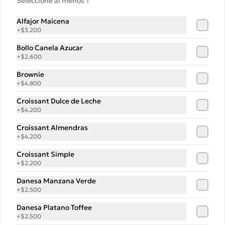
Seleccione al menos 1
$5.500
Alfajor Maicena
+
$3.200
Hummus 430 gr
Bollo Canela Azucar
Hummus de garbanzo, sazonado con 
+
$2.600
especias,  comino,  sin ajo. 430 gr
Brownie
+
$4.800
$6.400
Croissant Dulce de Leche
+
$4.200
Croissant Almendras
-
32
%
Libro La Popular Pan
+
$4.200
Este libro te invita a ser parte de la 
revolución que significa hacer pan de 
Croissant Simple
masa madre en casa y con tus propias 
+
$2.200
manos.
Danesa Manzana Verde
$15.000
$22.000
+
$2.500
Danesa Platano Toffee
+
$2.500
-
32
%
Libro La Popular Pizza