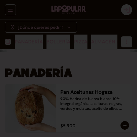
Abrir menu de navegación
Logi
¿Dónde quieres pedir?
PANADERÍA
BOLLERÍA
PIZZA
ALMACÉN POPULA
PANADERÍA
Pan Aceitunas Hogaza
90% Harina de fuerza blanca 10% 
integral orgánica, aceitunas negras, 
verdes y mulatas, aceite de oliva, 
romero, masa madre y sal
$5.900