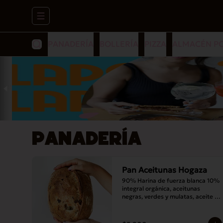
Abrir menu de navegación
PANADERÍA
BOLLERÍA
PIZZA
ALMACÉN P
PANADERÍA
Pan Aceitunas Hogaza
90% Harina de fuerza blanca 10% 
integral orgánica, aceitunas 
negras, verdes y mulatas, aceite 
de oliva, romero, masa madre y sal