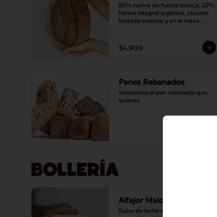
80% harina de fuerza blanca, 20% 
harina integral orgánica, sésamo 
tostado exterior y en la masa. 
Masa madre y sal.
$4.900
Panes Rebanados
Selecciona el pan rebanado que 
quieres
BOLLERÍA
Alfajor Maicena
Dulce de leche entre dos galletas 