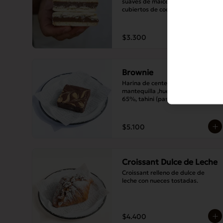
suaves de maicena, con bordes 
cubiertos de coco rallado.
$3.300
Brownie
Harina de centeno, harina blanca, 
mantequilla ,huevo, chocolate de 
65%, tahini (pasta de sésamo).
$5.100
Croissant Dulce de Leche
Croissant relleno de dulce de 
leche con nueces tostadas.
$4.400