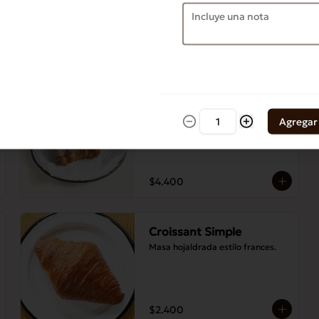
cacao, jengibre, ralladura de 
naranja, azúcar.
$2.700
Croissant Almendras
Croissant relleno de praliné de 
Agregar
almendras con sirope de naranja
$4.400
Croissant Simple
Masa hojaldrada estilo frances.
$2.400