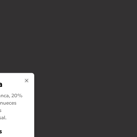
a
Close
anca, 20%
, nueces
s
al.
s