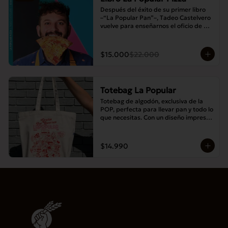
Después del éxito de su primer libro 
–“La Popular Pan”–, Tadeo Castelvero 
vuelve para enseñarnos el oficio de 
preparar tus propias masas en casa, y 
así compartir las mejores pizzas en 
familia.
$15.000
$22.000
Totebag La Popular
Totebag de algodón, exclusiva de la 
POP, perfecta para llevar pan y todo lo 
que necesitas. Con un diseño impreso 
único y moderno, es resistente, 
espaciosa y ideal para el uso diario.
$14.990