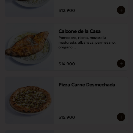
$12.900
Calzone de la Casa
Pomodoro, ricota, mozarella 
madurada, albahaca, parmesano, 
orégano

Elije un acompañamiento: Salame 
italiano, Jamón Pierna, Tocino, 
Champignones asados,

$14.900
Berenjenas asadas.
Pizza Carne Desmechada
$15.900