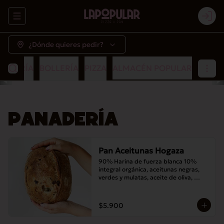
Abrir menu de navegación
Logi
¿Dónde quieres pedir?
NADERÍA
BOLLERÍA
PIZZA
ALMACÉN POPULAR
PANADERÍA
Pan Aceitunas Hogaza
90% Harina de fuerza blanca 10% 
integral orgánica, aceitunas negras, 
verdes y mulatas, aceite de oliva, 
romero, masa madre y sal
$5.900