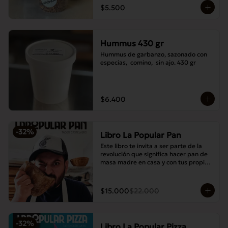
$5.500
Hummus 430 gr
Hummus de garbanzo, sazonado con 
especias,  comino,  sin ajo. 430 gr
$6.400
-
32
%
Libro La Popular Pan
Este libro te invita a ser parte de la 
revolución que significa hacer pan de 
masa madre en casa y con tus propias 
manos.
$15.000
$22.000
-
32
%
Libro La Popular Pizza