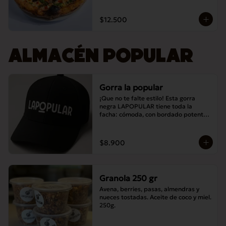
$12.500
ALMACÉN POPULAR
Gorra la popular
¡Que no te falte estilo! Esta gorra 
negra LAPOPULAR tiene toda la 
facha: cómoda, con bordado potente y 
lista para destacar en cualquier lugar. 
¿Te la vas a perder? 😎🧢
$8.900
Granola 250 gr
Avena, berries, pasas, almendras y 
nueces tostadas. Aceite de coco y miel. 
250g.