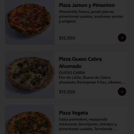
Pizza Jamon y Pimenton
Mozzarella fresca, jamón pierna, 
pimentones asados, aceitunas verdes 
y orégano
$15.500
Pizza Queso Cabra
Ahumado
QUESO CABRA

Fior de Latte, Queso de Cabra 
ahumado, Berenjenas fritas, albahaca , 
Orégano
$15.500
Pizza Vegeta
Salsa pomodoro, mozzarella 
madurada, berenjenas, champis y 
pimentones asados. Terminada 
con pesto de la casa.