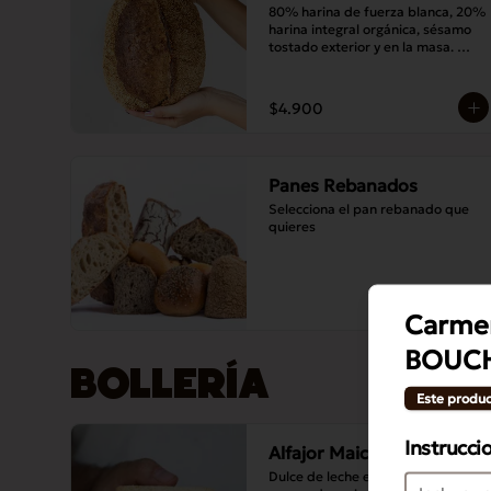
80% harina de fuerza blanca, 20% 
harina integral orgánica, sésamo 
tostado exterior y en la masa. 
Masa madre y sal.
$4.900
Panes Rebanados
Selecciona el pan rebanado que 
quieres
Carmen
BOUC
BOLLERÍA
Este produc
Instrucci
Alfajor Maicena
Dulce de leche entre dos galletas 