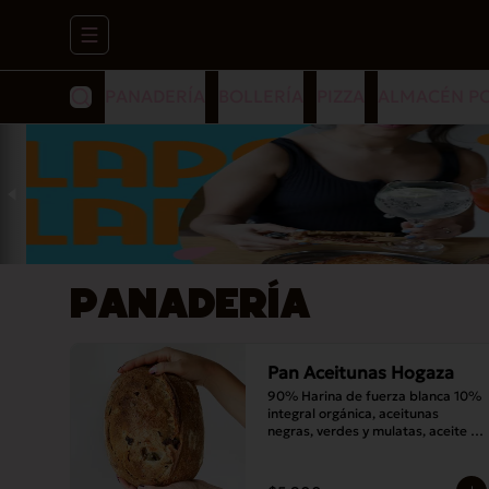
Abrir menu de navegación
PANADERÍA
BOLLERÍA
PIZZA
ALMACÉN P
PANADERÍA
Pan Aceitunas Hogaza
90% Harina de fuerza blanca 10% 
integral orgánica, aceitunas 
negras, verdes y mulatas, aceite 
de oliva, romero, masa madre y sal