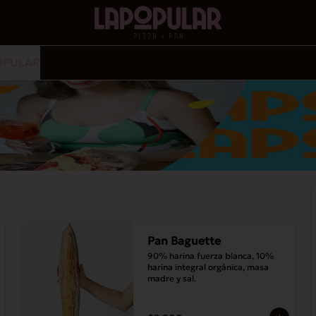
OPULAR
Pan Baguette
90% harina fuerza blanca, 10% 
harina integral orgánica, masa 
madre y sal.