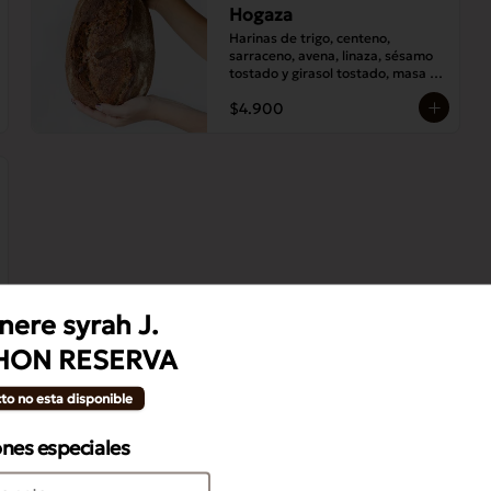
Hogaza
Harinas de trigo, centeno, 
sarraceno, avena, linaza, sésamo 
tostado y girasol tostado, masa 
madre y sal.
$4.900
ere syrah J.
HON RESERVA
to no esta disponible
ones especiales
Bollo Canela Azucar
Masa de croissant con canela, 