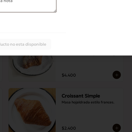
cacao, jengibre, ralladura de 
naranja, azúcar.
$2.700
Croissant Almendras
ucto no esta disponible
Croissant relleno de praliné de 
almendras con sirope de naranja
$4.400
Croissant Simple
Masa hojaldrada estilo frances.
$2.400