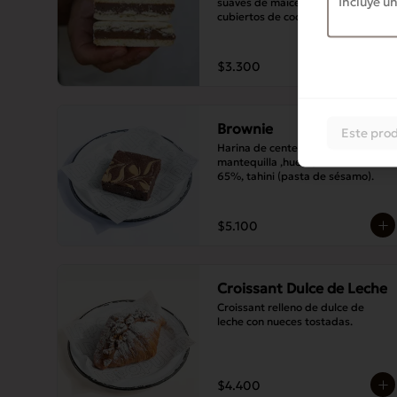
suaves de maicena, con bordes 
cubiertos de coco rallado.
$3.300
Brownie
Este prod
Harina de centeno, harina blanca, 
mantequilla ,huevo, chocolate de 
65%, tahini (pasta de sésamo).
$5.100
Croissant Dulce de Leche
Croissant relleno de dulce de 
leche con nueces tostadas.
$4.400