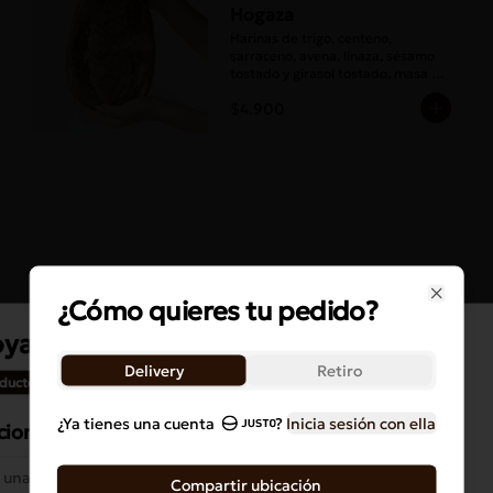
Hogaza
Harinas de trigo, centeno, 
sarraceno, avena, linaza, sésamo 
tostado y girasol tostado, masa 
madre y sal.
$4.900
¿Cómo quieres tu pedido?
Close
oyal
Delivery
Retiro
ducto no esta disponible
¿Ya tienes una cuenta
?
Inicia sesión con ella
ciones especiales
Bollo Canela Azucar
Masa de croissant con canela, 
Compartir ubicación