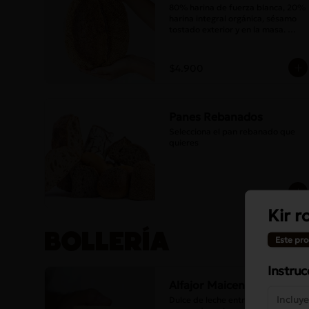
80% harina de fuerza blanca, 20% 
harina integral orgánica, sésamo 
tostado exterior y en la masa. 
Masa madre y sal.
$4.900
Panes Rebanados
Selecciona el pan rebanado que 
quieres
Kir r
BOLLERÍA
Este pro
Instruc
Alfajor Maicena
Dulce de leche entre dos galletas 