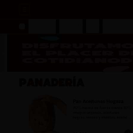
Abrir menu de navegación
PANADERÍA
BOLLERÍA
PIZZA
ALMACÉN P
PANADERÍA
Pan Aceitunas Hogaza
90% Harina de fuerza blanca 10% 
integral orgánica, aceitunas 
negras, verdes y mulatas, aceite 
de oliva, romero, masa madre y sal