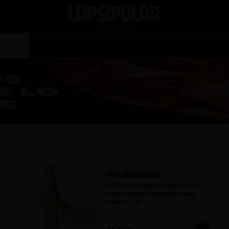
OPULAR
Pan Baguette
90% harina fuerza blanca, 10% 
harina integral orgánica, masa 
madre y sal.