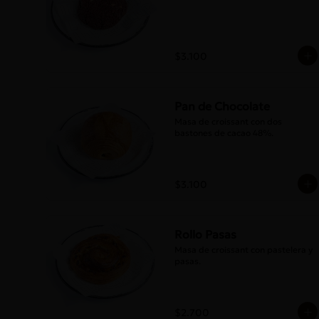
$3.100
Pan de Chocolate
Masa de croissant con dos 
bastones de cacao 48%.
$3.100
Rollo Pasas
Masa de croissant con pastelera y 
pasas.
$2.700