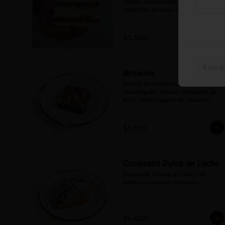
suaves de maicena, con bordes 
cubiertos de coco rallado.
$3.300
Este p
Brownie
Harina de centeno, harina blanca, 
mantequilla ,huevo, chocolate de 
65%, tahini (pasta de sésamo).
$5.100
Croissant Dulce de Leche
Croissant relleno de dulce de 
leche con nueces tostadas.
$4.400