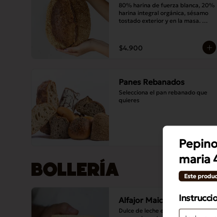
80% harina de fuerza blanca, 20% 
harina integral orgánica, sésamo 
tostado exterior y en la masa. 
Masa madre y sal.
$4.900
Panes Rebanados
Selecciona el pan rebanado que 
quieres
Pepino
maria 
BOLLERÍA
Este produc
Instrucci
Alfajor Maicena
Dulce de leche entre dos galletas 