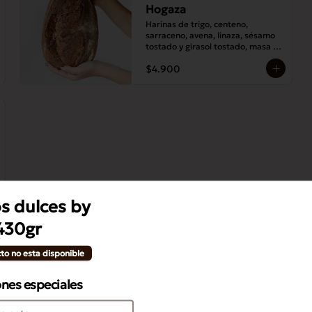
Hogaza
Harinas de trigo, centeno, 
sarraceno, avena, linaza, sésamo 
tostado y girasol tostado, masa 
madre y sal.
$4.900
s dulces by
430gr
to no esta disponible
ones especiales
Bollo Canela Azucar
Masa de croissant con canela, 