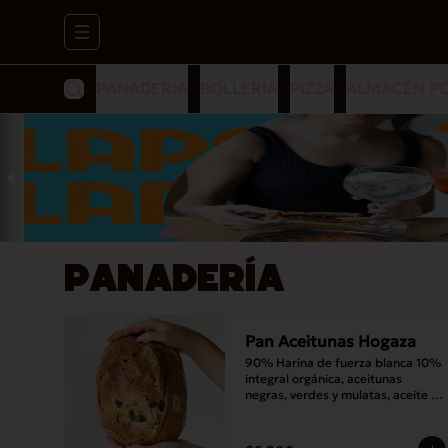
Abrir menu de navegación
PANADERÍA
BOLLERÍA
PIZZA
ALMACÉN P
PANADERÍA
Pan Aceitunas Hogaza
90% Harina de fuerza blanca 10% 
integral orgánica, aceitunas 
negras, verdes y mulatas, aceite 
de oliva, romero, masa madre y sal