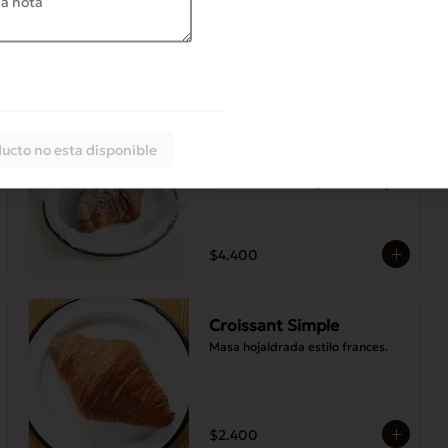
cacao, jengibre, ralladura de 
naranja, azúcar.
$2.700
Croissant Almendras
ucto no esta disponible
Croissant relleno de praliné de 
almendras con sirope de naranja
$4.400
Croissant Simple
Masa hojaldrada estilo frances.
$2.400