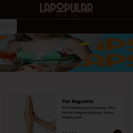
OPULAR
Pan Baguette
90% harina fuerza blanca, 10% 
harina integral orgánica, masa 
madre y sal.