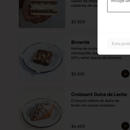
suaves de maicena, con bordes 
cubiertos de coco rallado.
$3.300
Brownie
Este prod
Harina de centeno, harina blanca, 
mantequilla ,huevo, chocolate de 
65%, tahini (pasta de sésamo).
$5.100
Croissant Dulce de Leche
Croissant relleno de dulce de 
leche con nueces tostadas.
$4.400