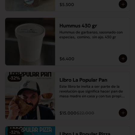
$5.500
Hummus 430 gr
Hummus de garbanzo, sazonado con 
especias,  comino,  sin ajo. 430 gr
$6.400
-
32
%
Libro La Popular Pan
Este libro te invita a ser parte de la 
revolución que significa hacer pan de 
masa madre en casa y con tus propias 
manos.
$15.000
$22.000
-
32
%
Libro La Popular Pizza