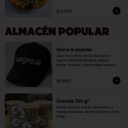
$12.500
ALMACÉN POPULAR
Gorra la popular
¡Que no te falte estilo! Esta gorra 
negra LAPOPULAR tiene toda la 
facha: cómoda, con bordado potente y 
lista para destacar en cualquier lugar. 
¿Te la vas a perder? 😎🧢
$8.900
Granola 250 gr
Avena, berries, pasas, almendras y 
nueces tostadas. Aceite de coco y miel. 
250g.