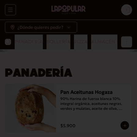
Abrir menu de navegación
Logi
¿Dónde quieres pedir?
PANADERÍA
BOLLERÍA
PIZZA
ALMACÉN POPULA
PANADERÍA
Pan Aceitunas Hogaza
90% Harina de fuerza blanca 10% 
integral orgánica, aceitunas negras, 
verdes y mulatas, aceite de oliva, 
romero, masa madre y sal
$5.900