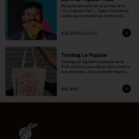
Después del éxito de su primer libro 
–“La Popular Pan”–, Tadeo Castelvero 
vuelve para enseñarnos el oficio de 
preparar tus propias masas en casa, y 
así compartir las mejores pizzas en 
familia.
$15.000
$22.000
Totebag La Popular
Totebag de algodón, exclusiva de la 
POP, perfecta para llevar pan y todo lo 
que necesitas. Con un diseño impreso 
único y moderno, es resistente, 
espaciosa y ideal para el uso diario.
$14.990