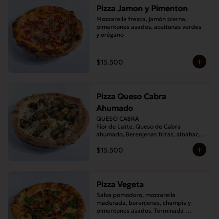
Pizza Jamon y Pimenton
Mozzarella fresca, jamón pierna, 
pimentones asados, aceitunas verdes 
y orégano
$15.500
Pizza Queso Cabra
Ahumado
QUESO CABRA

Fior de Latte, Queso de Cabra 
ahumado, Berenjenas fritas, albahaca , 
Orégano
$15.500
Pizza Vegeta
Salsa pomodoro, mozzarella 
madurada, berenjenas, champis y 
pimentones asados. Terminada 
con pesto de la casa.