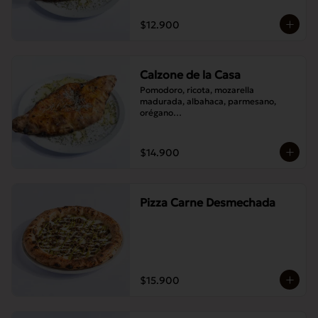
$12.900
Calzone de la Casa
Pomodoro, ricota, mozarella 
madurada, albahaca, parmesano, 
orégano

Elije un acompañamiento: Salame 
italiano, Jamón Pierna, Tocino, 
Champignones asados,

$14.900
Berenjenas asadas.
Pizza Carne Desmechada
$15.900