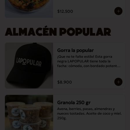
$12.500
ALMACÉN POPULAR
Gorra la popular
¡Que no te falte estilo! Esta gorra 
negra LAPOPULAR tiene toda la 
facha: cómoda, con bordado potente y 
lista para destacar en cualquier lugar. 
¿Te la vas a perder? 😎🧢
$8.900
Granola 250 gr
Avena, berries, pasas, almendras y 
nueces tostadas. Aceite de coco y miel. 
250g.