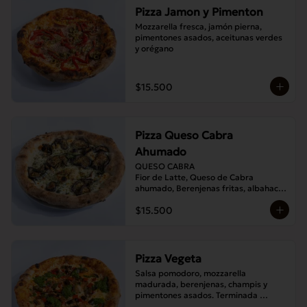
Pizza Jamon y Pimenton
Mozzarella fresca, jamón pierna, 
pimentones asados, aceitunas verdes 
y orégano
$15.500
Pizza Queso Cabra
Ahumado
QUESO CABRA

Fior de Latte, Queso de Cabra 
ahumado, Berenjenas fritas, albahaca , 
Orégano
$15.500
Pizza Vegeta
Salsa pomodoro, mozzarella 
madurada, berenjenas, champis y 
pimentones asados. Terminada 
con pesto de la casa.