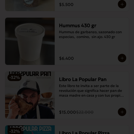
$5.500
Hummus 430 gr
Hummus de garbanzo, sazonado con 
especias,  comino,  sin ajo. 430 gr
$6.400
-
32
%
Libro La Popular Pan
Este libro te invita a ser parte de la 
revolución que significa hacer pan de 
masa madre en casa y con tus propias 
manos.
$15.000
$22.000
-
32
%
Libro La Popular Pizza