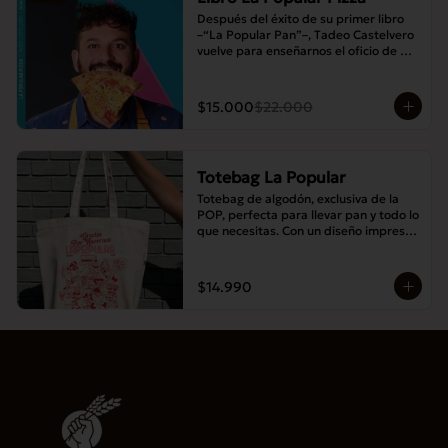
Después del éxito de su primer libro 
–“La Popular Pan”–, Tadeo Castelvero 
vuelve para enseñarnos el oficio de 
preparar tus propias masas en casa, y 
así compartir las mejores pizzas en 
familia.
$15.000
$22.000
Totebag La Popular
Totebag de algodón, exclusiva de la 
POP, perfecta para llevar pan y todo lo 
que necesitas. Con un diseño impreso 
único y moderno, es resistente, 
espaciosa y ideal para el uso diario.
$14.990