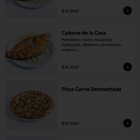
$12.900
Calzone de la Casa
Pomodoro, ricota, mozarella 
madurada, albahaca, parmesano, 
orégano

Elije un acompañamiento: Salame 
italiano, Jamón Pierna, Tocino, 
Champignones asados,

$14.900
Berenjenas asadas.
Pizza Carne Desmechada
$15.900