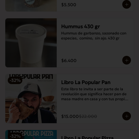
$5.500
Hummus 430 gr
Hummus de garbanzo, sazonado con 
especias,  comino,  sin ajo. 430 gr
$6.400
-
32
%
Libro La Popular Pan
Este libro te invita a ser parte de la 
revolución que significa hacer pan de 
masa madre en casa y con tus propias 
manos.
$15.000
$22.000
-
32
%
Libro La Popular Pizza