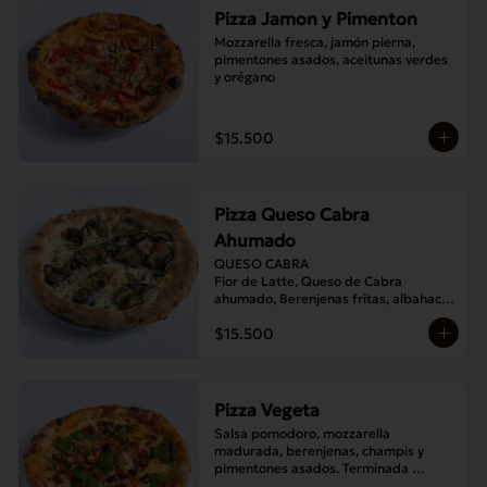
Pizza Jamon y Pimenton
Mozzarella fresca, jamón pierna, 
pimentones asados, aceitunas verdes 
y orégano
$15.500
Pizza Queso Cabra
Ahumado
QUESO CABRA

Fior de Latte, Queso de Cabra 
ahumado, Berenjenas fritas, albahaca , 
Orégano
$15.500
Pizza Vegeta
Salsa pomodoro, mozzarella 
madurada, berenjenas, champis y 
pimentones asados. Terminada 
con pesto de la casa.