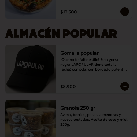
$12.500
ALMACÉN POPULAR
Gorra la popular
¡Que no te falte estilo! Esta gorra 
negra LAPOPULAR tiene toda la 
facha: cómoda, con bordado potente y 
lista para destacar en cualquier lugar. 
¿Te la vas a perder? 😎🧢
$8.900
Granola 250 gr
Avena, berries, pasas, almendras y 
nueces tostadas. Aceite de coco y miel. 
250g.