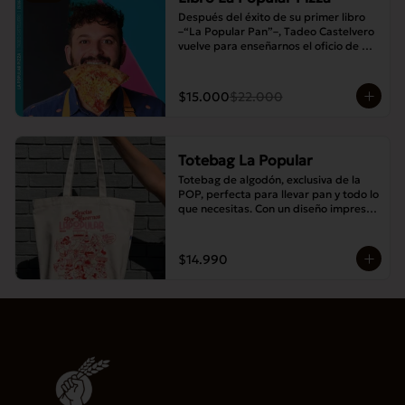
Después del éxito de su primer libro 
–“La Popular Pan”–, Tadeo Castelvero 
vuelve para enseñarnos el oficio de 
preparar tus propias masas en casa, y 
así compartir las mejores pizzas en 
familia.
$15.000
$22.000
Totebag La Popular
Totebag de algodón, exclusiva de la 
POP, perfecta para llevar pan y todo lo 
que necesitas. Con un diseño impreso 
único y moderno, es resistente, 
espaciosa y ideal para el uso diario.
$14.990