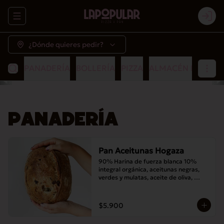
Abrir menu de navegación
Logi
¿Dónde quieres pedir?
PANADERÍA
BOLLERÍA
PIZZA
ALMACÉN POPULA
PANADERÍA
Pan Aceitunas Hogaza
90% Harina de fuerza blanca 10% 
integral orgánica, aceitunas negras, 
verdes y mulatas, aceite de oliva, 
romero, masa madre y sal
$5.900