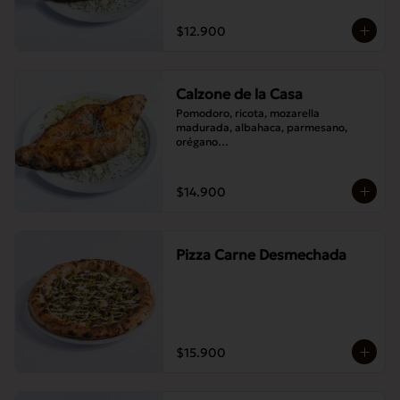
$12.900
Calzone de la Casa
Pomodoro, ricota, mozarella 
madurada, albahaca, parmesano, 
orégano

Elije un acompañamiento: Salame 
italiano, Jamón Pierna, Tocino, 
Champignones asados,

$14.900
Berenjenas asadas.
Pizza Carne Desmechada
$15.900