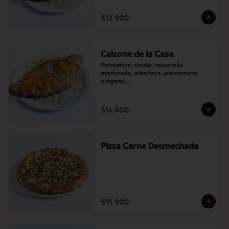
$12.900
Calzone de la Casa
Pomodoro, ricota, mozarella 
madurada, albahaca, parmesano, 
orégano

Elije un acompañamiento: Salame 
italiano, Jamón Pierna, Tocino, 
Champignones asados,

$14.900
Berenjenas asadas.
Pizza Carne Desmechada
$15.900