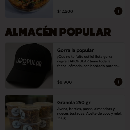
$12.500
ALMACÉN POPULAR
Gorra la popular
¡Que no te falte estilo! Esta gorra 
negra LAPOPULAR tiene toda la 
facha: cómoda, con bordado potente y 
lista para destacar en cualquier lugar. 
¿Te la vas a perder? 😎🧢
$8.900
Granola 250 gr
Avena, berries, pasas, almendras y 
nueces tostadas. Aceite de coco y miel. 
250g.