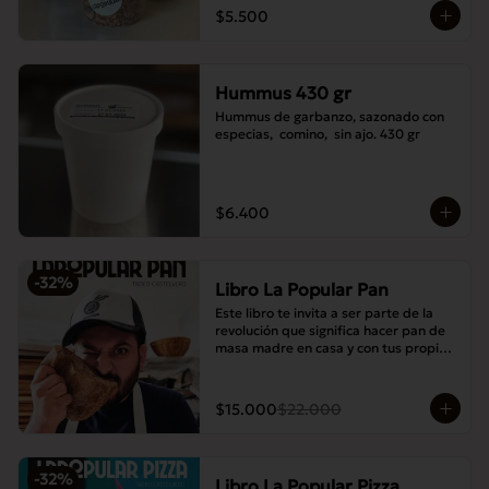
$5.500
Hummus 430 gr
Hummus de garbanzo, sazonado con 
especias,  comino,  sin ajo. 430 gr
$6.400
-
32
%
Libro La Popular Pan
Este libro te invita a ser parte de la 
revolución que significa hacer pan de 
masa madre en casa y con tus propias 
manos.
$15.000
$22.000
-
32
%
Libro La Popular Pizza