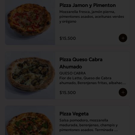
Pizza Jamon y Pimenton
Mozzarella fresca, jamón pierna, 
pimentones asados, aceitunas verdes 
y orégano
$15.500
Pizza Queso Cabra
Ahumado
QUESO CABRA

Fior de Latte, Queso de Cabra 
ahumado, Berenjenas fritas, albahaca , 
Orégano
$15.500
Pizza Vegeta
Salsa pomodoro, mozzarella 
madurada, berenjenas, champis y 
pimentones asados. Terminada 
con pesto de la casa.