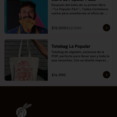
Después del éxito de su primer libro 
–“La Popular Pan”–, Tadeo Castelvero 
vuelve para enseñarnos el oficio de 
preparar tus propias masas en casa, y 
así compartir las mejores pizzas en 
familia.
$15.000
$22.000
Totebag La Popular
Totebag de algodón, exclusiva de la 
POP, perfecta para llevar pan y todo lo 
que necesitas. Con un diseño impreso 
único y moderno, es resistente, 
espaciosa y ideal para el uso diario.
$14.990