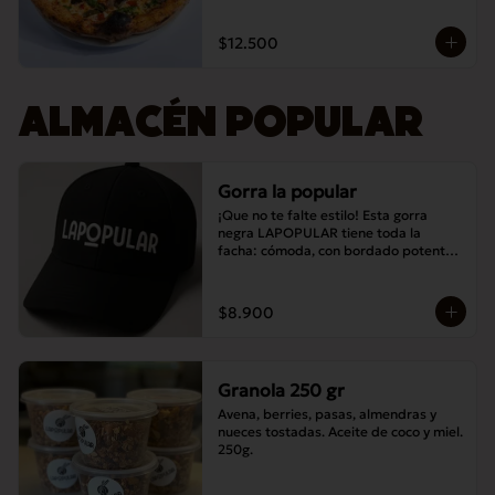
$12.500
ALMACÉN POPULAR
Gorra la popular
¡Que no te falte estilo! Esta gorra 
negra LAPOPULAR tiene toda la 
facha: cómoda, con bordado potente y 
lista para destacar en cualquier lugar. 
¿Te la vas a perder? 😎🧢
$8.900
Granola 250 gr
Avena, berries, pasas, almendras y 
nueces tostadas. Aceite de coco y miel. 
250g.