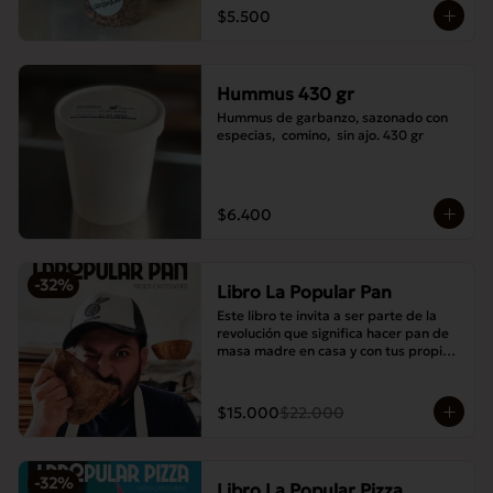
$5.500
Hummus 430 gr
Hummus de garbanzo, sazonado con 
especias,  comino,  sin ajo. 430 gr
$6.400
-
32
%
Libro La Popular Pan
Este libro te invita a ser parte de la 
revolución que significa hacer pan de 
masa madre en casa y con tus propias 
manos.
$15.000
$22.000
-
32
%
Libro La Popular Pizza