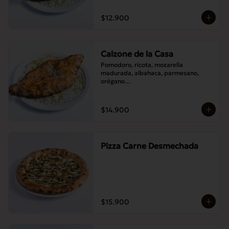
$12.900
Calzone de la Casa
Pomodoro, ricota, mozarella 
madurada, albahaca, parmesano, 
orégano

Elije un acompañamiento: Salame 
italiano, Jamón Pierna, Tocino, 
Champignones asados,

$14.900
Berenjenas asadas.
Pizza Carne Desmechada
$15.900