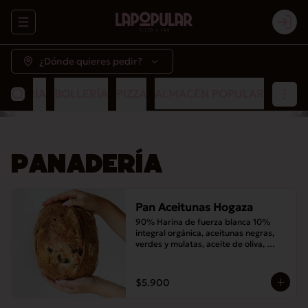
Abrir menu de navegación
Logi
¿Dónde quieres pedir?
NADERÍA
BOLLERÍA
PIZZA
ALMACÉN POPULAR
PANADERÍA
Pan Aceitunas Hogaza
90% Harina de fuerza blanca 10% 
integral orgánica, aceitunas negras, 
verdes y mulatas, aceite de oliva, 
romero, masa madre y sal
$5.900