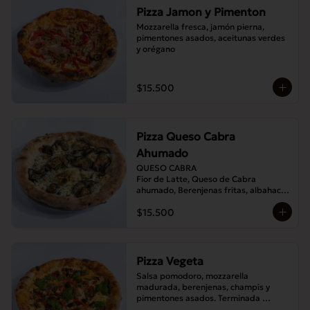
Pizza Jamon y Pimenton
Mozzarella fresca, jamón pierna, 
pimentones asados, aceitunas verdes 
y orégano
$15.500
Pizza Queso Cabra
Ahumado
QUESO CABRA

Fior de Latte, Queso de Cabra 
ahumado, Berenjenas fritas, albahaca , 
Orégano
$15.500
Pizza Vegeta
Salsa pomodoro, mozzarella 
madurada, berenjenas, champis y 
pimentones asados. Terminada 
con pesto de la casa.