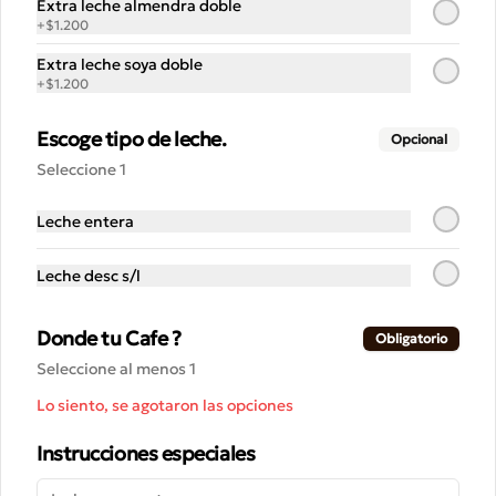
Extra leche almendra doble
+
$1.200
Extra leche soya doble
+
$1.200
Conócenos
Escoge tipo de leche.
Opcional
Despacho
Seleccione 1
Blog
Noticias
Leche entera
Términos y condiciones
Leche desc s/l
Política de privacidad
Redes sociales
Donde tu Cafe ?
Obligatorio
Seleccione al menos 1
Instagram
Lo siento, se agotaron las opciones
Facebook
Instrucciones especiales
Mi cuenta