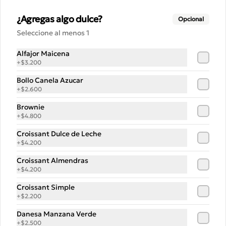
madurada, albahaca, parmesano, 
orégano

¿Agregas algo dulce?
Opcional
Elije un acompañamiento: Salame 
italiano, Jamón Pierna, Tocino, 
Seleccione al menos 1
Champignones asados,

$14.900
Berenjenas asadas.
Alfajor Maicena
+
$3.200
Pizza Carne Desmechada
Bollo Canela Azucar
+
$2.600
Brownie
+
$4.800
$15.900
Croissant Dulce de Leche
+
$4.200
Croissant Almendras
Pizza Jamon y Pimenton
+
$4.200
Mozzarella fresca, jamón pierna, 
pimentones asados, aceitunas verdes 
Croissant Simple
y orégano
+
$2.200
Danesa Manzana Verde
$15.500
+
$2.500