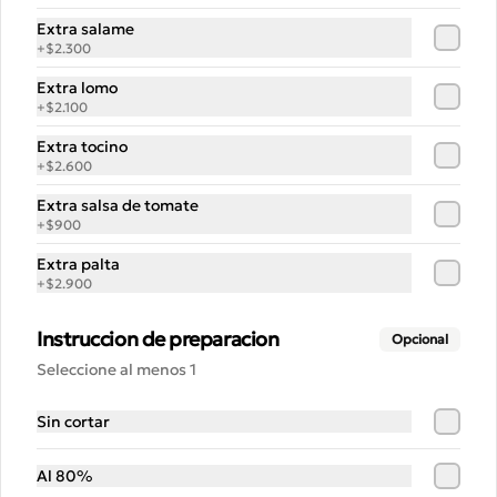
Extra salame
+
$2.300
Pizza Champi y Mozza
Extra lomo
Masa pizza, queso mozzarella, queso 
mozzarella fior di latte, champiñon 
+
$2.100
asado, ajo chilote, aceite de oliva, 
queso pecorino.
Extra tocino
+
$2.600
$15.500
Extra salsa de tomate
+
$900
Calzone Fugazzeta Rellena
Extra palta
+
$2.900
Instruccion de preparacion
Opcional
Seleccione al menos 1
$12.900
Sin cortar
Calzone de la Casa
Al 80%
Pomodoro, ricota, mozarella 