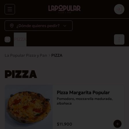
Abrir menu de navegación
Logi
¿Dónde quieres pedir?
PIZZA
La Popular Pizza y Pan
PIZZA
PIZZA
Pizza Margarita Popular
Pomodoro, mozzarella madurada, 
albahaca
$11.900