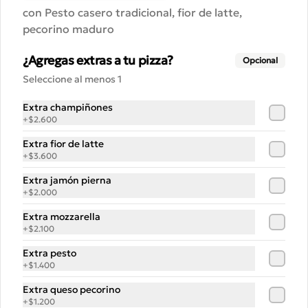
negras, semillas de maravilla y zapallo, 
con Pesto casero tradicional, fior de latte,
perejil y romezco de zanahoria .
pecorino maduro
$12.500
¿Agregas extras a tu pizza?
Opcional
Seleccione al menos 1
Pizza Prosciutto di Parma y
Extra champiñones
Burrata
+
$2.600
Pomodoro, burrata fresca, rúcula, 
prosciutto, reducción aceto balsámico, 
Extra fior de latte
parmesano
+
$3.600
$17.100
Extra jamón pierna
+
$2.000
Extra mozzarella
Pizza Tocino Miel
+
$2.100
Pomodoro, Tocino ahumado, mozarella 
fresca, miel al merken, perejil
Extra pesto
+
$1.400
Extra queso pecorino
$15.500
+
$1.200