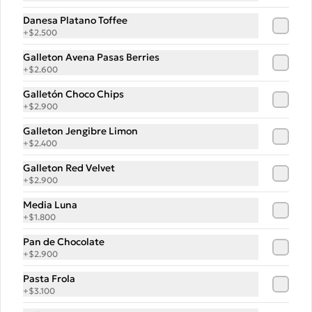
Danesa Platano Toffee
+
$2.500
Pizza Queso Cabra
Galleton Avena Pasas Berries
Ahumado
+
$2.600
QUESO CABRA

Fior de Latte, Queso de Cabra 
Galletón Choco Chips
ahumado, Berenjenas fritas, albahaca , 
+
$2.900
Orégano
$15.500
Galleton Jengibre Limon
+
$2.400
Pizza Vegeta
Galleton Red Velvet
+
$2.900
Salsa pomodoro, mozzarella 
madurada, berenjenas, champis y 
Media Luna
pimentones asados. Terminada 
con pesto de la casa.
+
$1.800
Pan de Chocolate
$12.500
+
$2.900
Pasta Frola
+
$3.100