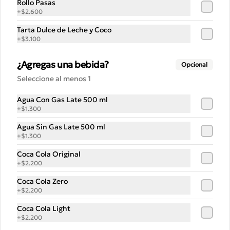
Rollo Pasas
+
$2.600
Tarta Dulce de Leche y Coco
+
$3.100
¿Agregas una bebida?
Opcional
Seleccione al menos 1
Conócenos
Agua Con Gas Late 500 ml
Despacho
+
$1.300
Blog
Agua Sin Gas Late 500 ml
Noticias
+
$1.300
Términos y condiciones
Coca Cola Original
+
$2.200
Política de privacidad
Coca Cola Zero
Redes sociales
+
$2.200
Coca Cola Light
Instagram
+
$2.200
Facebook