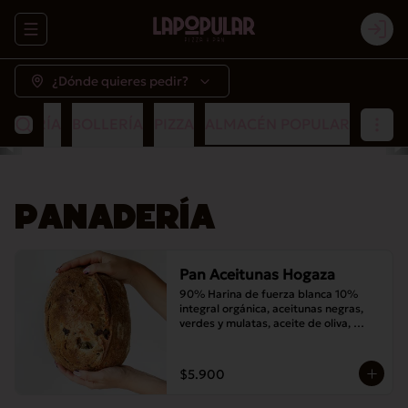
Abrir menu de navegación
Logi
¿Dónde quieres pedir?
NADERÍA
BOLLERÍA
PIZZA
ALMACÉN POPULAR
PANADERÍA
Pan Aceitunas Hogaza
90% Harina de fuerza blanca 10% 
integral orgánica, aceitunas negras, 
verdes y mulatas, aceite de oliva, 
romero, masa madre y sal
$5.900