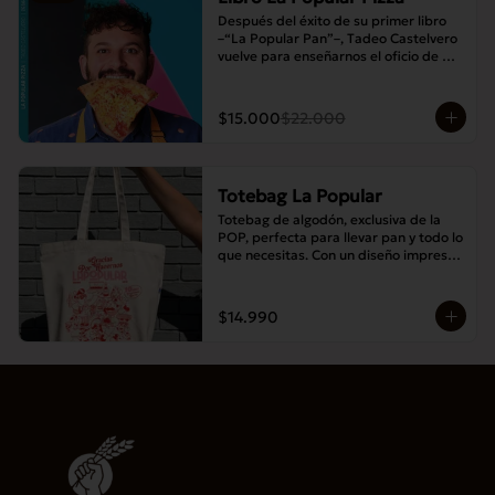
Después del éxito de su primer libro 
–“La Popular Pan”–, Tadeo Castelvero 
vuelve para enseñarnos el oficio de 
preparar tus propias masas en casa, y 
así compartir las mejores pizzas en 
familia.
$15.000
$22.000
Totebag La Popular
Totebag de algodón, exclusiva de la 
POP, perfecta para llevar pan y todo lo 
que necesitas. Con un diseño impreso 
único y moderno, es resistente, 
espaciosa y ideal para el uso diario.
$14.990