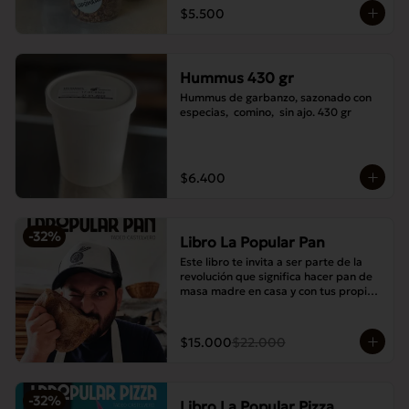
$5.500
Hummus 430 gr
Hummus de garbanzo, sazonado con 
especias,  comino,  sin ajo. 430 gr
$6.400
-
32
%
Libro La Popular Pan
Este libro te invita a ser parte de la 
revolución que significa hacer pan de 
masa madre en casa y con tus propias 
manos.
$15.000
$22.000
-
32
%
Libro La Popular Pizza