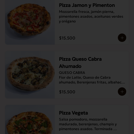
Pizza Jamon y Pimenton
Mozzarella fresca, jamón pierna, 
pimentones asados, aceitunas verdes 
y orégano
$15.500
Pizza Queso Cabra
Ahumado
QUESO CABRA

Fior de Latte, Queso de Cabra 
ahumado, Berenjenas fritas, albahaca , 
Orégano
$15.500
Pizza Vegeta
Salsa pomodoro, mozzarella 
madurada, berenjenas, champis y 
pimentones asados. Terminada 
con pesto de la casa.