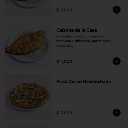
$12.900
Calzone de la Casa
Pomodoro, ricota, mozarella 
madurada, albahaca, parmesano, 
orégano

Elije un acompañamiento: Salame 
italiano, Jamón Pierna, Tocino, 
Champignones asados,

$14.900
Berenjenas asadas.
Pizza Carne Desmechada
$15.900