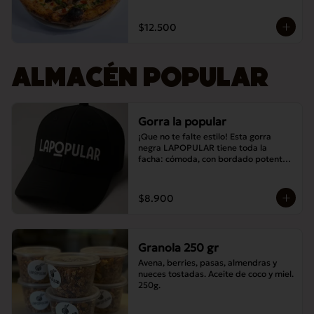
$12.500
ALMACÉN POPULAR
Gorra la popular
¡Que no te falte estilo! Esta gorra 
negra LAPOPULAR tiene toda la 
facha: cómoda, con bordado potente y 
lista para destacar en cualquier lugar. 
¿Te la vas a perder? 😎🧢
$8.900
Granola 250 gr
Avena, berries, pasas, almendras y 
nueces tostadas. Aceite de coco y miel. 
250g.