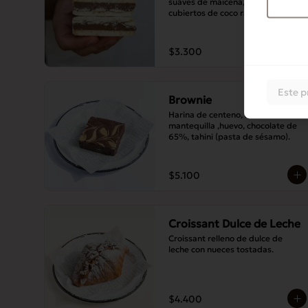
suaves de maicena, con bordes 
cubiertos de coco rallado.
$3.300
Este p
Brownie
Harina de centeno, harina blanca, 
mantequilla ,huevo, chocolate de 
65%, tahini (pasta de sésamo).
$5.100
Croissant Dulce de Leche
Croissant relleno de dulce de 
leche con nueces tostadas.
$4.400