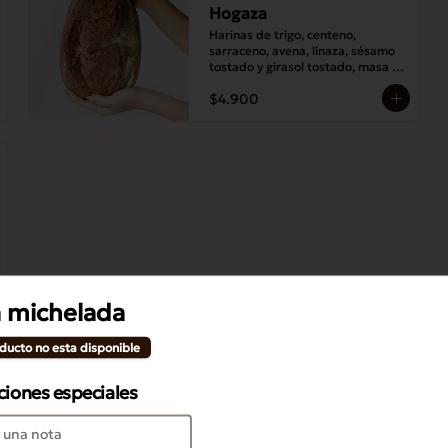
Hogaza
Harinas de trigo, centeno, 
sarraceno, avena, linaza, sésamo 
tostado y girasol tostado, masa 
madre y sal.
$4.900
a michelada
ducto no esta disponible
ciones especiales
Bollo Canela Azucar
Masa de croissant con canela, 