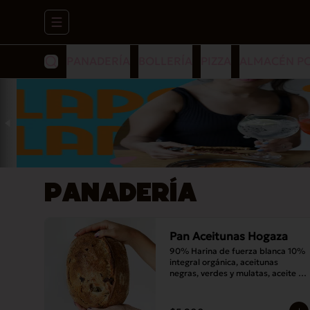
Abrir menu de navegación
PANADERÍA
BOLLERÍA
PIZZA
ALMACÉN P
PANADERÍA
Pan Aceitunas Hogaza
90% Harina de fuerza blanca 10% 
integral orgánica, aceitunas 
negras, verdes y mulatas, aceite 
de oliva, romero, masa madre y sal