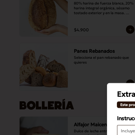
80% harina de fuerza blanca, 20% 
harina integral orgánica, sésamo 
tostado exterior y en la masa. 
Masa madre y sal.
$4.900
Panes Rebanados
Selecciona el pan rebanado que 
quieres
Extr
BOLLERÍA
Este pro
Instruc
Alfajor Maicena
Dulce de leche entre dos galletas 