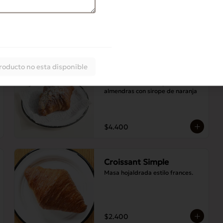
cacao, jengibre, ralladura de 
naranja, azúcar.
$2.700
roducto no esta disponible
Croissant Almendras
Croissant relleno de praliné de 
almendras con sirope de naranja
$4.400
Croissant Simple
Masa hojaldrada estilo frances.
$2.400