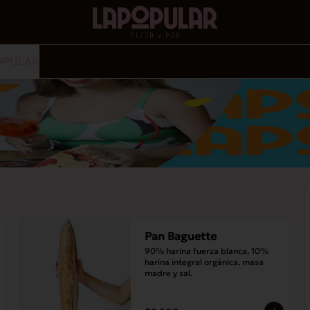
OPULAR
Pan Baguette
90% harina fuerza blanca, 10% 
harina integral orgánica, masa 
madre y sal.