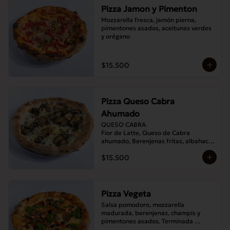
Pizza Jamon y Pimenton
Mozzarella fresca, jamón pierna, 
pimentones asados, aceitunas verdes 
y orégano
$15.500
Pizza Queso Cabra
Ahumado
QUESO CABRA

Fior de Latte, Queso de Cabra 
ahumado, Berenjenas fritas, albahaca , 
Orégano
$15.500
Pizza Vegeta
Salsa pomodoro, mozzarella 
madurada, berenjenas, champis y 
pimentones asados. Terminada 
con pesto de la casa.