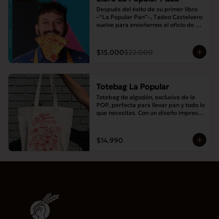
Después del éxito de su primer libro 
–“La Popular Pan”–, Tadeo Castelvero 
vuelve para enseñarnos el oficio de 
preparar tus propias masas en casa, y 
así compartir las mejores pizzas en 
familia.
$15.000
$22.000
Totebag La Popular
Totebag de algodón, exclusiva de la 
POP, perfecta para llevar pan y todo lo 
que necesitas. Con un diseño impreso 
único y moderno, es resistente, 
espaciosa y ideal para el uso diario.
$14.990