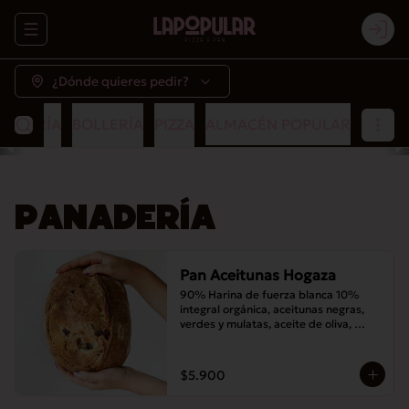
Abrir menu de navegación
Logi
¿Dónde quieres pedir?
NADERÍA
BOLLERÍA
PIZZA
ALMACÉN POPULAR
PANADERÍA
Pan Aceitunas Hogaza
90% Harina de fuerza blanca 10% 
integral orgánica, aceitunas negras, 
verdes y mulatas, aceite de oliva, 
romero, masa madre y sal
$5.900