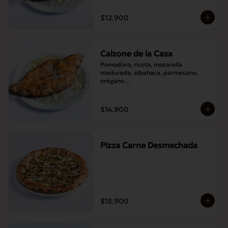
$12.900
Calzone de la Casa
Pomodoro, ricota, mozarella 
madurada, albahaca, parmesano, 
orégano

Elije un acompañamiento: Salame 
italiano, Jamón Pierna, Tocino, 
Champignones asados,

$14.900
Berenjenas asadas.
Pizza Carne Desmechada
$15.900