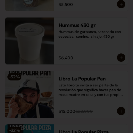
$5.500
Hummus 430 gr
Hummus de garbanzo, sazonado con 
especias,  comino,  sin ajo. 430 gr
$6.400
-
32
%
Libro La Popular Pan
Este libro te invita a ser parte de la 
revolución que significa hacer pan de 
masa madre en casa y con tus propias 
manos.
$15.000
$22.000
-
32
%
Libro La Popular Pizza