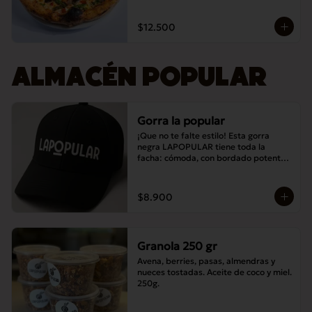
$12.500
ALMACÉN POPULAR
Gorra la popular
¡Que no te falte estilo! Esta gorra 
negra LAPOPULAR tiene toda la 
facha: cómoda, con bordado potente y 
lista para destacar en cualquier lugar. 
¿Te la vas a perder? 😎🧢
$8.900
Granola 250 gr
Avena, berries, pasas, almendras y 
nueces tostadas. Aceite de coco y miel. 
250g.