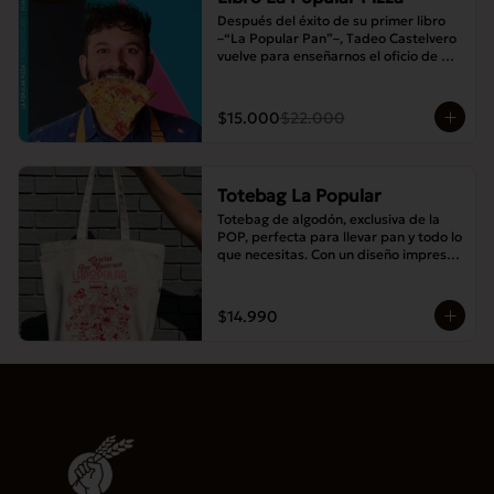
Después del éxito de su primer libro 
–“La Popular Pan”–, Tadeo Castelvero 
vuelve para enseñarnos el oficio de 
preparar tus propias masas en casa, y 
así compartir las mejores pizzas en 
familia.
$15.000
$22.000
Totebag La Popular
Totebag de algodón, exclusiva de la 
POP, perfecta para llevar pan y todo lo 
que necesitas. Con un diseño impreso 
único y moderno, es resistente, 
espaciosa y ideal para el uso diario.
$14.990