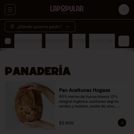
Abrir menu de navegación
Logi
¿Dónde quieres pedir?
PANADERÍA
BOLLERÍA
PIZZA
ALMACÉN POPULA
PANADERÍA
Pan Aceitunas Hogaza
90% Harina de fuerza blanca 10% 
integral orgánica, aceitunas negras, 
verdes y mulatas, aceite de oliva, 
romero, masa madre y sal
$5.900