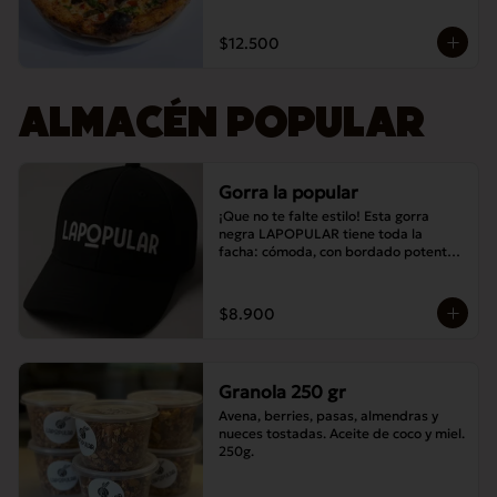
$12.500
ALMACÉN POPULAR
Gorra la popular
¡Que no te falte estilo! Esta gorra 
negra LAPOPULAR tiene toda la 
facha: cómoda, con bordado potente y 
lista para destacar en cualquier lugar. 
¿Te la vas a perder? 😎🧢
$8.900
Granola 250 gr
Avena, berries, pasas, almendras y 
nueces tostadas. Aceite de coco y miel. 
250g.