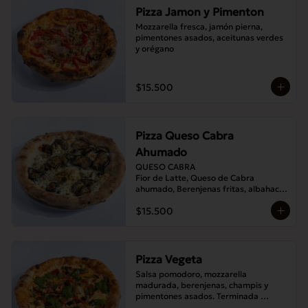
Pizza Jamon y Pimenton
Mozzarella fresca, jamón pierna, 
pimentones asados, aceitunas verdes 
y orégano
$15.500
Pizza Queso Cabra
Ahumado
QUESO CABRA

Fior de Latte, Queso de Cabra 
ahumado, Berenjenas fritas, albahaca , 
Orégano
$15.500
Pizza Vegeta
Salsa pomodoro, mozzarella 
madurada, berenjenas, champis y 
pimentones asados. Terminada 
con pesto de la casa.