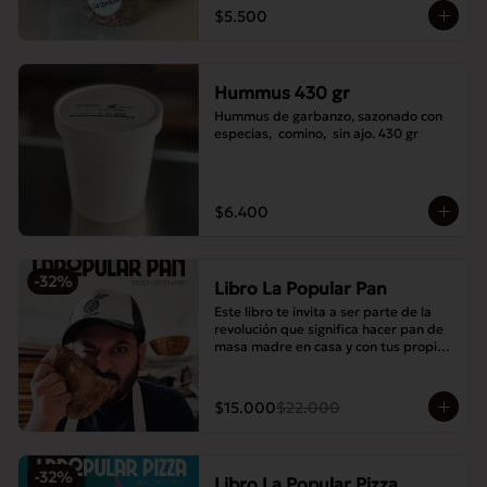
$5.500
Hummus 430 gr
Hummus de garbanzo, sazonado con 
especias,  comino,  sin ajo. 430 gr
$6.400
-
32
%
Libro La Popular Pan
Este libro te invita a ser parte de la 
revolución que significa hacer pan de 
masa madre en casa y con tus propias 
manos.
$15.000
$22.000
-
32
%
Libro La Popular Pizza