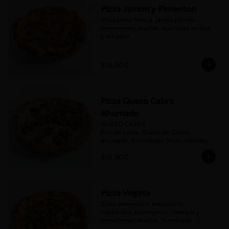
Pizza Jamon y Pimenton
Mozzarella fresca, jamón pierna, 
pimentones asados, aceitunas verdes 
y orégano
$15.500
Pizza Queso Cabra
Ahumado
QUESO CABRA

Fior de Latte, Queso de Cabra 
ahumado, Berenjenas fritas, albahaca , 
Orégano
$15.500
Pizza Vegeta
Salsa pomodoro, mozzarella 
madurada, berenjenas, champis y 
pimentones asados. Terminada 
con pesto de la casa.