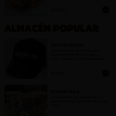
$12.500
ALMACÉN POPULAR
Gorra la popular
¡Que no te falte estilo! Esta gorra 
negra LAPOPULAR tiene toda la 
facha: cómoda, con bordado potente y 
lista para destacar en cualquier lugar. 
¿Te la vas a perder? 😎🧢
$8.900
Granola 250 gr
Avena, berries, pasas, almendras y 
nueces tostadas. Aceite de coco y miel. 
250g.