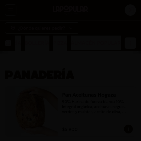
Abrir menu de navegación
Logi
¿Dónde quieres pedir?
NADERÍA
BOLLERÍA
PIZZA
ALMACÉN POPULAR
PANADERÍA
Pan Aceitunas Hogaza
90% Harina de fuerza blanca 10% 
integral orgánica, aceitunas negras, 
verdes y mulatas, aceite de oliva, 
romero, masa madre y sal
$5.900