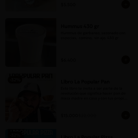
$5.500
Hummus 430 gr
Hummus de garbanzo, sazonado con 
especias,  comino,  sin ajo. 430 gr
$6.400
-
32
%
Libro La Popular Pan
Este libro te invita a ser parte de la 
revolución que significa hacer pan de 
masa madre en casa y con tus propias 
manos.
$15.000
$22.000
-
32
%
Libro La Popular Pizza