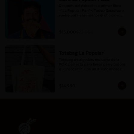
Después del éxito de su primer libro 
–“La Popular Pan”–, Tadeo Castelvero 
vuelve para enseñarnos el oficio de 
preparar tus propias masas en casa, y 
así compartir las mejores pizzas en 
familia.
$15.000
$22.000
Totebag La Popular
Totebag de algodón, exclusiva de la 
POP, perfecta para llevar pan y todo lo 
que necesitas. Con un diseño impreso 
único y moderno, es resistente, 
espaciosa y ideal para el uso diario.
$14.990