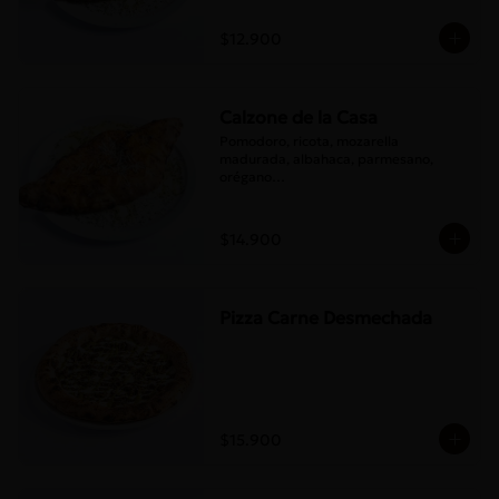
$12.900
Calzone de la Casa
Pomodoro, ricota, mozarella 
madurada, albahaca, parmesano, 
orégano

Elije un acompañamiento: Salame 
italiano, Jamón Pierna, Tocino, 
Champignones asados,

$14.900
Berenjenas asadas.
Pizza Carne Desmechada
$15.900