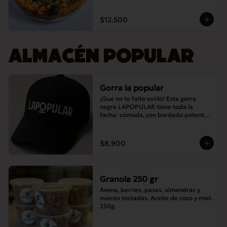
$12.500
ALMACÉN POPULAR
Gorra la popular
¡Que no te falte estilo! Esta gorra 
negra LAPOPULAR tiene toda la 
facha: cómoda, con bordado potente y 
lista para destacar en cualquier lugar. 
¿Te la vas a perder? 😎🧢
$8.900
Granola 250 gr
Avena, berries, pasas, almendras y 
nueces tostadas. Aceite de coco y miel. 
250g.