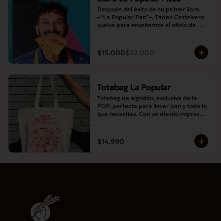
Después del éxito de su primer libro 
–“La Popular Pan”–, Tadeo Castelvero 
vuelve para enseñarnos el oficio de 
preparar tus propias masas en casa, y 
así compartir las mejores pizzas en 
familia.
$15.000
$22.000
Totebag La Popular
Totebag de algodón, exclusiva de la 
POP, perfecta para llevar pan y todo lo 
que necesitas. Con un diseño impreso 
único y moderno, es resistente, 
espaciosa y ideal para el uso diario.
$14.990