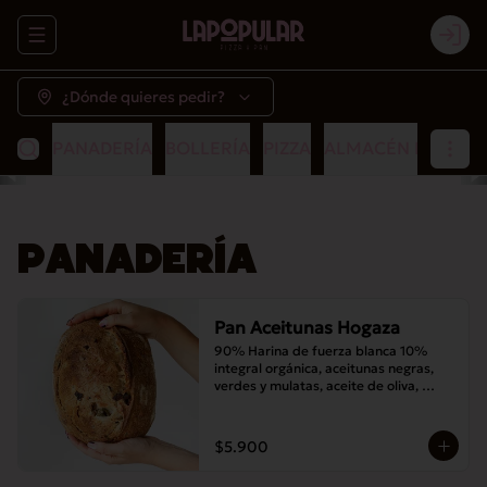
Abrir menu de navegación
Logi
¿Dónde quieres pedir?
PANADERÍA
BOLLERÍA
PIZZA
ALMACÉN POPULA
PANADERÍA
Pan Aceitunas Hogaza
90% Harina de fuerza blanca 10% 
integral orgánica, aceitunas negras, 
verdes y mulatas, aceite de oliva, 
romero, masa madre y sal
$5.900