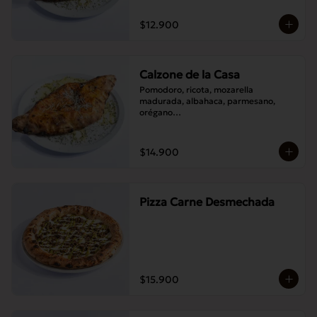
$12.900
Calzone de la Casa
Pomodoro, ricota, mozarella 
madurada, albahaca, parmesano, 
orégano

Elije un acompañamiento: Salame 
italiano, Jamón Pierna, Tocino, 
Champignones asados,

$14.900
Berenjenas asadas.
Pizza Carne Desmechada
$15.900