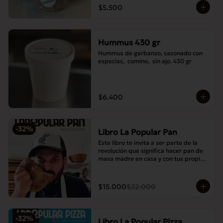
$5.500
Hummus 430 gr
Hummus de garbanzo, sazonado con 
especias,  comino,  sin ajo. 430 gr
$6.400
-
32
%
Libro La Popular Pan
Este libro te invita a ser parte de la 
revolución que significa hacer pan de 
masa madre en casa y con tus propias 
manos.
$15.000
$22.000
-
32
%
Libro La Popular Pizza