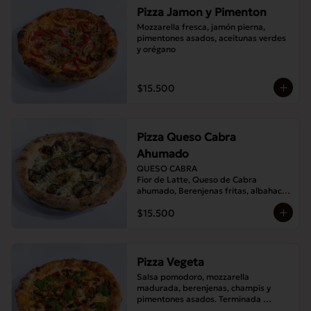
Pizza Jamon y Pimenton
Mozzarella fresca, jamón pierna, 
pimentones asados, aceitunas verdes 
y orégano
$15.500
Pizza Queso Cabra
Ahumado
QUESO CABRA

Fior de Latte, Queso de Cabra 
ahumado, Berenjenas fritas, albahaca , 
Orégano
$15.500
Pizza Vegeta
Salsa pomodoro, mozzarella 
madurada, berenjenas, champis y 
pimentones asados. Terminada 
con pesto de la casa.