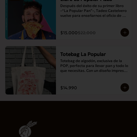
Después del éxito de su primer libro 
–“La Popular Pan”–, Tadeo Castelvero 
vuelve para enseñarnos el oficio de 
preparar tus propias masas en casa, y 
así compartir las mejores pizzas en 
familia.
$15.000
$22.000
Totebag La Popular
Totebag de algodón, exclusiva de la 
POP, perfecta para llevar pan y todo lo 
que necesitas. Con un diseño impreso 
único y moderno, es resistente, 
espaciosa y ideal para el uso diario.
$14.990