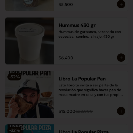
$5.500
Hummus 430 gr
Hummus de garbanzo, sazonado con 
especias,  comino,  sin ajo. 430 gr
$6.400
-
32
%
Libro La Popular Pan
Este libro te invita a ser parte de la 
revolución que significa hacer pan de 
masa madre en casa y con tus propias 
manos.
$15.000
$22.000
-
32
%
Libro La Popular Pizza