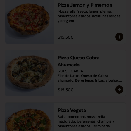
Pizza Jamon y Pimenton
Mozzarella fresca, jamón pierna, 
pimentones asados, aceitunas verdes 
y orégano
$15.500
Pizza Queso Cabra
Ahumado
QUESO CABRA

Fior de Latte, Queso de Cabra 
ahumado, Berenjenas fritas, albahaca , 
Orégano
$15.500
Pizza Vegeta
Salsa pomodoro, mozzarella 
madurada, berenjenas, champis y 
pimentones asados. Terminada 
con pesto de la casa.