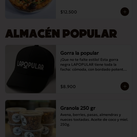
$12.500
ALMACÉN POPULAR
Gorra la popular
¡Que no te falte estilo! Esta gorra 
negra LAPOPULAR tiene toda la 
facha: cómoda, con bordado potente y 
lista para destacar en cualquier lugar. 
¿Te la vas a perder? 😎🧢
$8.900
Granola 250 gr
Avena, berries, pasas, almendras y 
nueces tostadas. Aceite de coco y miel. 
250g.