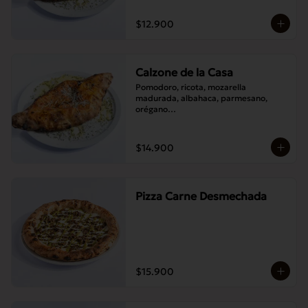
$12.900
Calzone de la Casa
Pomodoro, ricota, mozarella 
madurada, albahaca, parmesano, 
orégano

Elije un acompañamiento: Salame 
italiano, Jamón Pierna, Tocino, 
Champignones asados,

$14.900
Berenjenas asadas.
Pizza Carne Desmechada
$15.900