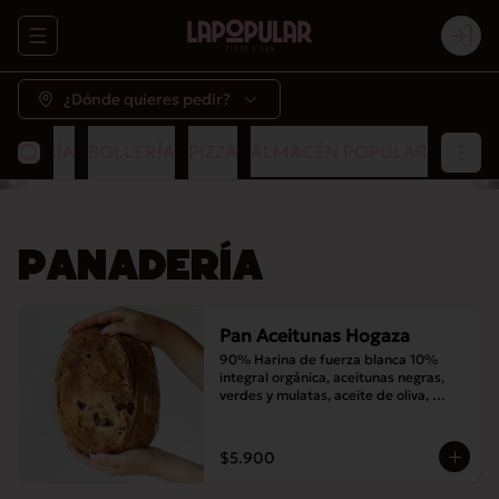
Abrir menu de navegación
Logi
¿Dónde quieres pedir?
NADERÍA
BOLLERÍA
PIZZA
ALMACÉN POPULAR
PANADERÍA
Pan Aceitunas Hogaza
90% Harina de fuerza blanca 10% 
integral orgánica, aceitunas negras, 
verdes y mulatas, aceite de oliva, 
romero, masa madre y sal
$5.900