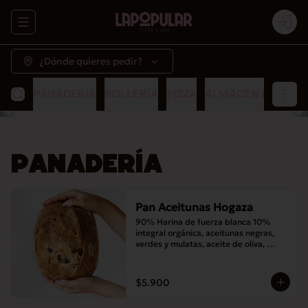
Abrir menu de navegación
Logi
¿Dónde quieres pedir?
PANADERÍA
BOLLERÍA
PIZZA
ALMACÉN POPULA
PANADERÍA
Pan Aceitunas Hogaza
90% Harina de fuerza blanca 10% 
integral orgánica, aceitunas negras, 
verdes y mulatas, aceite de oliva, 
romero, masa madre y sal
$5.900