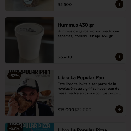
$5.500
Hummus 430 gr
Hummus de garbanzo, sazonado con 
especias,  comino,  sin ajo. 430 gr
$6.400
-
32
%
Libro La Popular Pan
Este libro te invita a ser parte de la 
revolución que significa hacer pan de 
masa madre en casa y con tus propias 
manos.
$15.000
$22.000
-
32
%
Libro La Popular Pizza