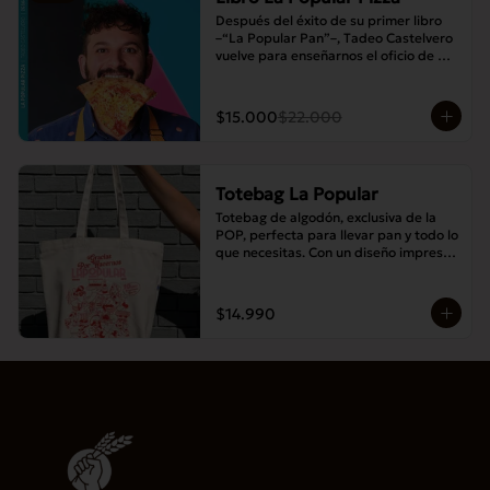
Después del éxito de su primer libro 
–“La Popular Pan”–, Tadeo Castelvero 
vuelve para enseñarnos el oficio de 
preparar tus propias masas en casa, y 
así compartir las mejores pizzas en 
familia.
$15.000
$22.000
Totebag La Popular
Totebag de algodón, exclusiva de la 
POP, perfecta para llevar pan y todo lo 
que necesitas. Con un diseño impreso 
único y moderno, es resistente, 
espaciosa y ideal para el uso diario.
$14.990