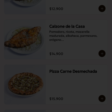
$12.900
Calzone de la Casa
Pomodoro, ricota, mozarella 
madurada, albahaca, parmesano, 
orégano

Elije un acompañamiento: Salame 
italiano, Jamón Pierna, Tocino, 
Champignones asados,

$14.900
Berenjenas asadas.
Pizza Carne Desmechada
$15.900