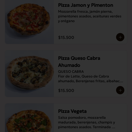
Pizza Jamon y Pimenton
Mozzarella fresca, jamón pierna, 
pimentones asados, aceitunas verdes 
y orégano
$15.500
Pizza Queso Cabra
Ahumado
QUESO CABRA

Fior de Latte, Queso de Cabra 
ahumado, Berenjenas fritas, albahaca , 
Orégano
$15.500
Pizza Vegeta
Salsa pomodoro, mozzarella 
madurada, berenjenas, champis y 
pimentones asados. Terminada 
con pesto de la casa.