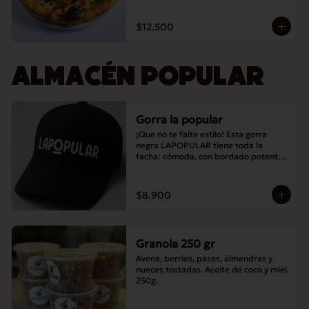
$12.500
ALMACÉN POPULAR
Gorra la popular
¡Que no te falte estilo! Esta gorra 
negra LAPOPULAR tiene toda la 
facha: cómoda, con bordado potente y 
lista para destacar en cualquier lugar. 
¿Te la vas a perder? 😎🧢
$8.900
Granola 250 gr
Avena, berries, pasas, almendras y 
nueces tostadas. Aceite de coco y miel. 
250g.