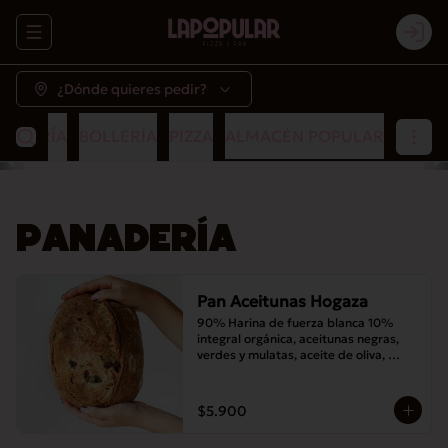
Abrir menu de navegación
Logi
¿Dónde quieres pedir?
NADERÍA
BOLLERÍA
PIZZA
ALMACÉN POPULAR
PANADERÍA
Pan Aceitunas Hogaza
90% Harina de fuerza blanca 10% 
integral orgánica, aceitunas negras, 
verdes y mulatas, aceite de oliva, 
romero, masa madre y sal
$5.900