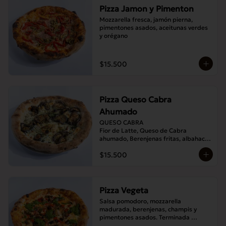
Pizza Jamon y Pimenton
Mozzarella fresca, jamón pierna, 
pimentones asados, aceitunas verdes 
y orégano
$15.500
Pizza Queso Cabra
Ahumado
QUESO CABRA

Fior de Latte, Queso de Cabra 
ahumado, Berenjenas fritas, albahaca , 
Orégano
$15.500
Pizza Vegeta
Salsa pomodoro, mozzarella 
madurada, berenjenas, champis y 
pimentones asados. Terminada 
con pesto de la casa.