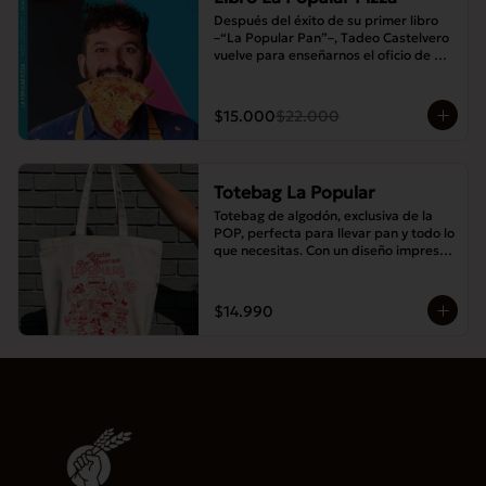
Después del éxito de su primer libro 
–“La Popular Pan”–, Tadeo Castelvero 
vuelve para enseñarnos el oficio de 
preparar tus propias masas en casa, y 
así compartir las mejores pizzas en 
familia.
$15.000
$22.000
Totebag La Popular
Totebag de algodón, exclusiva de la 
POP, perfecta para llevar pan y todo lo 
que necesitas. Con un diseño impreso 
único y moderno, es resistente, 
espaciosa y ideal para el uso diario.
$14.990