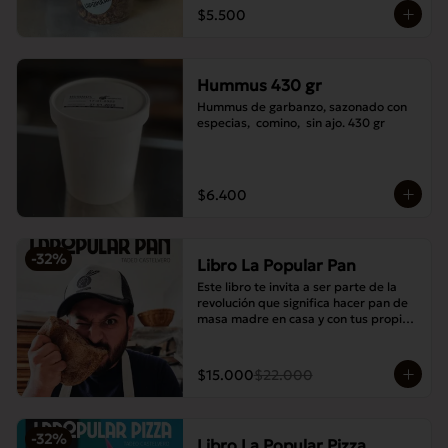
$5.500
Hummus 430 gr
Hummus de garbanzo, sazonado con 
especias,  comino,  sin ajo. 430 gr
$6.400
-
32
%
Libro La Popular Pan
Este libro te invita a ser parte de la 
revolución que significa hacer pan de 
masa madre en casa y con tus propias 
manos.
$15.000
$22.000
-
32
%
Libro La Popular Pizza