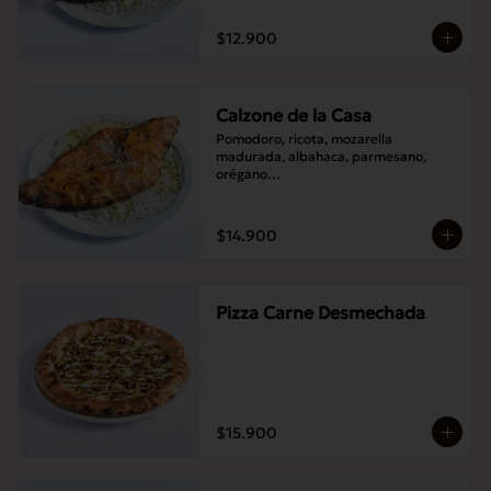
$12.900
Calzone de la Casa
Pomodoro, ricota, mozarella 
madurada, albahaca, parmesano, 
orégano

Elije un acompañamiento: Salame 
italiano, Jamón Pierna, Tocino, 
Champignones asados,

$14.900
Berenjenas asadas.
Pizza Carne Desmechada
$15.900