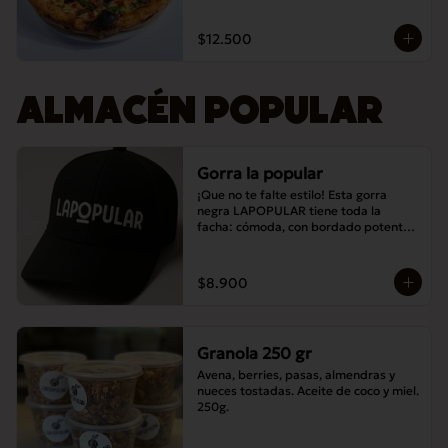
$12.500
ALMACÉN POPULAR
Gorra la popular
¡Que no te falte estilo! Esta gorra 
negra LAPOPULAR tiene toda la 
facha: cómoda, con bordado potente y 
lista para destacar en cualquier lugar. 
¿Te la vas a perder? 😎🧢
$8.900
Granola 250 gr
Avena, berries, pasas, almendras y 
nueces tostadas. Aceite de coco y miel. 
250g.