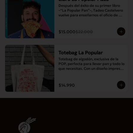
Después del éxito de su primer libro 
–“La Popular Pan”–, Tadeo Castelvero 
vuelve para enseñarnos el oficio de 
preparar tus propias masas en casa, y 
así compartir las mejores pizzas en 
familia.
$15.000
$22.000
Totebag La Popular
Totebag de algodón, exclusiva de la 
POP, perfecta para llevar pan y todo lo 
que necesitas. Con un diseño impreso 
único y moderno, es resistente, 
espaciosa y ideal para el uso diario.
$14.990