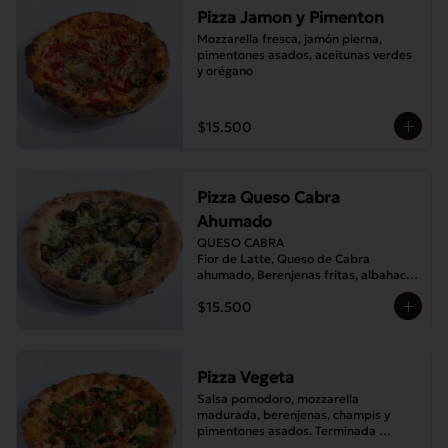
Pizza Jamon y Pimenton
Mozzarella fresca, jamón pierna, 
pimentones asados, aceitunas verdes 
y orégano
$15.500
Pizza Queso Cabra
Ahumado
QUESO CABRA

Fior de Latte, Queso de Cabra 
ahumado, Berenjenas fritas, albahaca , 
Orégano
$15.500
Pizza Vegeta
Salsa pomodoro, mozzarella 
madurada, berenjenas, champis y 
pimentones asados. Terminada 
con pesto de la casa.