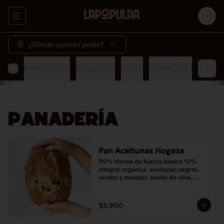
Abrir menu de navegación
Logi
¿Dónde quieres pedir?
PANADERÍA
BOLLERÍA
PIZZA
ALMACÉN POPULA
PANADERÍA
Pan Aceitunas Hogaza
90% Harina de fuerza blanca 10% 
integral orgánica, aceitunas negras, 
verdes y mulatas, aceite de oliva, 
romero, masa madre y sal
$5.900