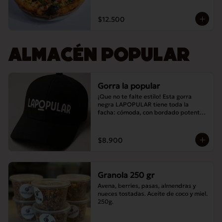
$12.500
ALMACÉN POPULAR
Gorra la popular
¡Que no te falte estilo! Esta gorra 
negra LAPOPULAR tiene toda la 
facha: cómoda, con bordado potente y 
lista para destacar en cualquier lugar. 
¿Te la vas a perder? 😎🧢
$8.900
Granola 250 gr
Avena, berries, pasas, almendras y 
nueces tostadas. Aceite de coco y miel. 
250g.