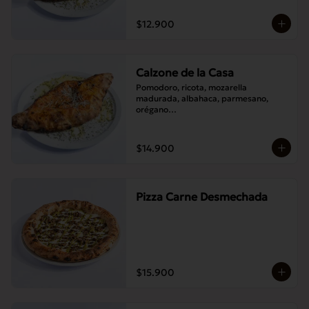
$12.900
Calzone de la Casa
Pomodoro, ricota, mozarella 
madurada, albahaca, parmesano, 
orégano

Elije un acompañamiento: Salame 
italiano, Jamón Pierna, Tocino, 
Champignones asados,

$14.900
Berenjenas asadas.
Pizza Carne Desmechada
$15.900