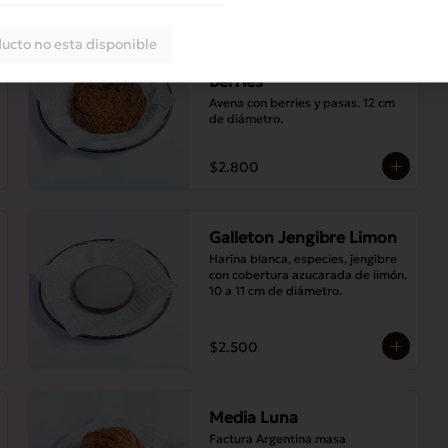
ucto no esta disponible
Galleton Avena Pasas
Berries
Avena con berries y pasas. 12 cm 
de diámetro.
$2.800
Galleton Jengibre Limon
Harina blanca, especies, jengibre 
con cobertura azucarada de limón. 
10 a 11 cm de diámetro.
$2.500
Media Luna
Factura Argentina masa 