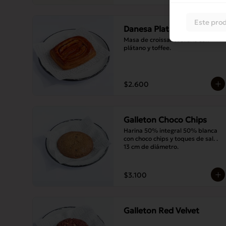
Este prod
Danesa Platano Toffee
Masa de croissant relleno con 
plátano y toffee.
$2.600
Galleton Choco Chips
Harina 50% integral 50% blanca 
con choco chips y toques de sal. . 
13 cm de diámetro.
$3.100
Galleton Red Velvet