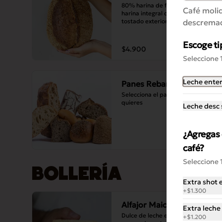
80% harina de fuerza blanca, 20% 
Café molid
harina integral orgánica, sésamo 
descremad
tostado exterior y en la masa. 
Masa madre y sal.
Escoge ti
$4.900
Seleccione 
Leche ente
Panes Rebanados
Selecciona el pan rebanado que 
quieres
Leche desc 
¿Agregas 
café?
Seleccione 
BOLLERÍA
Extra shot 
+
$1.300
Alfajor Maicena
Extra leche
Dulce de leche entre dos galletas 
+
$1.200