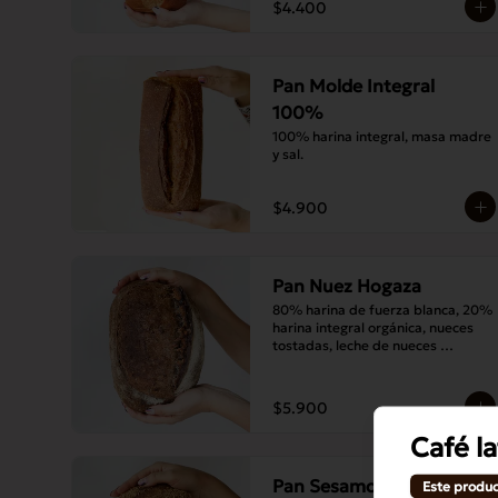
$4.400
Pan Molde Integral
100%
100% harina integral, masa madre 
y sal.
$4.900
Pan Nuez Hogaza
80% harina de fuerza blanca, 20% 
harina integral orgánica, nueces 
tostadas, leche de nueces 
tostadas, masa madre y sal.
$5.900
Café la
Pan Sesamo Hogaza
Este produc