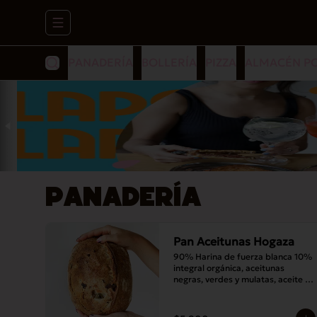
Abrir menu de navegación
PANADERÍA
BOLLERÍA
PIZZA
ALMACÉN P
PANADERÍA
Pan Aceitunas Hogaza
90% Harina de fuerza blanca 10% 
integral orgánica, aceitunas 
negras, verdes y mulatas, aceite 
de oliva, romero, masa madre y sal