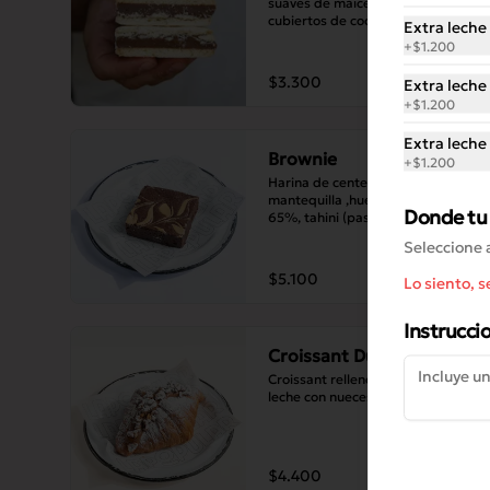
suaves de maicena, con bordes 
cubiertos de coco rallado.
Extra leche 
+
$1.200
$3.300
Extra leche
+
$1.200
Extra leche
Brownie
+
$1.200
Harina de centeno, harina blanca, 
mantequilla ,huevo, chocolate de 
Donde tu 
65%, tahini (pasta de sésamo).
Seleccione 
$5.100
Lo siento, 
Instrucci
Croissant Dulce de Leche
Croissant relleno de dulce de 
leche con nueces tostadas.
$4.400