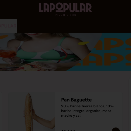
OPULAR
Pan Baguette
90% harina fuerza blanca, 10% 
harina integral orgánica, masa 
madre y sal.