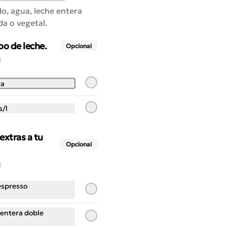
Hogaza
o, agua, leche entera
Harinas de trigo, centeno, 
a o vegetal.
sarraceno, avena, linaza, sésamo 
tostado y girasol tostado, masa 
madre y sal.
po de leche.
Opcional
$4.900
1
ra
s/l
extras a tu
Opcional
1
espresso
Bollo Canela Azucar
 entera doble
Masa de croissant con canela, 