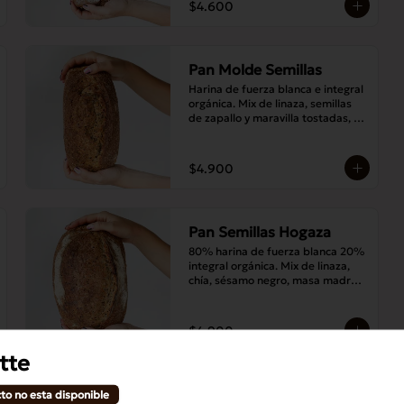
$4.600
Pan Molde Semillas
Harina de fuerza blanca e integral 
orgánica. Mix de linaza, semillas 
de zapallo y maravilla tostadas, 
masa madre y sal.
$4.900
Pan Semillas Hogaza
80% harina de fuerza blanca 20% 
integral orgánica. Mix de linaza, 
chía, sésamo negro, masa madre y 
sal.
$4.900
tte
Pan Siete Semillas
to no esta disponible