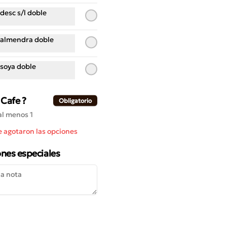
cacao, jengibre, ralladura de 
naranja, azúcar.
desc s/l doble
$2.700
 almendra doble
 soya doble
Croissant Almendras
Croissant relleno de praliné de 
almendras con sirope de naranja
Cafe ?
Obligatorio
al menos 1
$4.400
se agotaron las opciones
ones especiales
Croissant Simple
Masa hojaldrada estilo frances.
$2.400