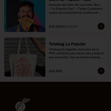
Después del éxito de su primer libro 
–“La Popular Pan”–, Tadeo Castelvero 
vuelve para enseñarnos el oficio de 
preparar tus propias masas en casa, y 
así compartir las mejores pizzas en 
familia.
$15.000
$22.000
Totebag La Popular
Totebag de algodón, exclusiva de la 
POP, perfecta para llevar pan y todo lo 
que necesitas. Con un diseño impreso 
único y moderno, es resistente, 
espaciosa y ideal para el uso diario.
$14.990