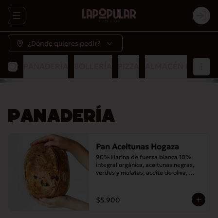
Abrir menu de navegación
Logi
¿Dónde quieres pedir?
PANADERÍA
BOLLERÍA
PIZZA
ALMACÉN POPULA
PANADERÍA
Pan Aceitunas Hogaza
90% Harina de fuerza blanca 10% 
integral orgánica, aceitunas negras, 
verdes y mulatas, aceite de oliva, 
romero, masa madre y sal
$5.900