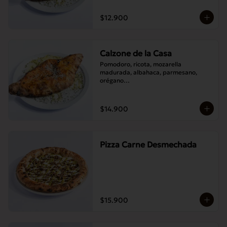
$12.900
Calzone de la Casa
Pomodoro, ricota, mozarella 
madurada, albahaca, parmesano, 
orégano

Elije un acompañamiento: Salame 
italiano, Jamón Pierna, Tocino, 
Champignones asados,

$14.900
Berenjenas asadas.
Pizza Carne Desmechada
$15.900