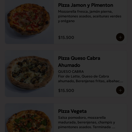
Pizza Jamon y Pimenton
Mozzarella fresca, jamón pierna, 
pimentones asados, aceitunas verdes 
y orégano
$15.500
Pizza Queso Cabra
Ahumado
QUESO CABRA

Fior de Latte, Queso de Cabra 
ahumado, Berenjenas fritas, albahaca , 
Orégano
$15.500
Pizza Vegeta
Salsa pomodoro, mozzarella 
madurada, berenjenas, champis y 
pimentones asados. Terminada 
con pesto de la casa.