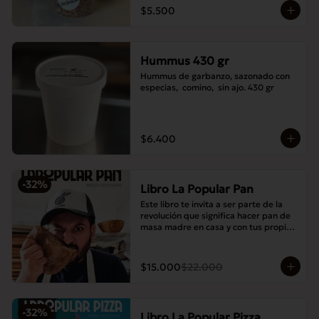
$5.500
Hummus 430 gr
Hummus de garbanzo, sazonado con 
especias,  comino,  sin ajo. 430 gr
$6.400
-
32
%
Libro La Popular Pan
Este libro te invita a ser parte de la 
revolución que significa hacer pan de 
masa madre en casa y con tus propias 
manos.
$15.000
$22.000
-
32
%
Libro La Popular Pizza