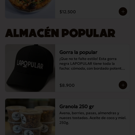
$12.500
ALMACÉN POPULAR
Gorra la popular
¡Que no te falte estilo! Esta gorra 
negra LAPOPULAR tiene toda la 
facha: cómoda, con bordado potente y 
lista para destacar en cualquier lugar. 
¿Te la vas a perder? 😎🧢
$8.900
Granola 250 gr
Avena, berries, pasas, almendras y 
nueces tostadas. Aceite de coco y miel. 
250g.